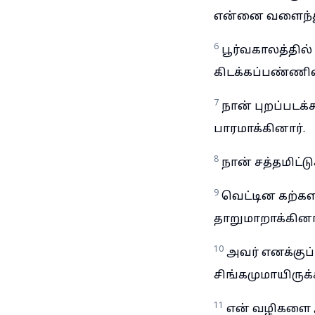
என்னை வளைந்த
6
பூர்வகாலத்தி
கிடக்கப்பண்ணின
7
நான் புறப்படக
பாரமாக்கினார்.
8
நான் சத்தமிட்ட
9
வெட்டின கற்கள
தாறுமாறாக்கினார
10
அவர் எனக்குப்
சிங்கமுமாயிருக்க
11
என் வழிகளை அப