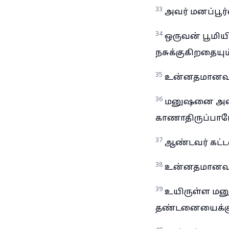
33
அவர் மனப்பூர்
34
ஒருவன் பூமியி
நசுக்குகிறதையும
35
உன்னதமானவரின
36
மனுஷனை அவனு
காணாதிருப்பா
37
ஆண்டவர் கட்டள
38
உன்னதமானவரு
39
உயிருள்ள மனு
தண்டனையைக்கு