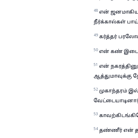
48
என் ஜனமாகிய 
நீர்க்கால்கள் பாய
49
கர்த்தர் பரலோக
50
என் கண் இடைவ
51
என் நகரத்தின
ஆத்துமாவுக்கு 
52
முகாந்தரம் இ
வேட்டையாடினார்
53
காவற்கிடங்கி
54
தண்ணீர் என் 