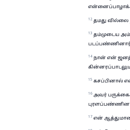
என்னைப்பாழாக்கி
12
தமது வில்லை 
13
தம்முடைய அம்
படப்பண்ணினார்
14
நான் என் ஜனத்
கின்னரப்பாடலு
15
கசப்பினால் என
16
அவர் பருக்கை
புரளப்பண்ணினா
17
என் ஆத்துமாவை