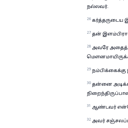
நல்லவர்.
26
கர்த்தருடைய இ
27
தன் இளம்பிராய
28
அவரே அதைத் த
மெளனமாயிருக்க
29
நம்பிக்கைக்க
30
தன்னை அடிக்கி
நிறைந்திருப்பா
31
ஆண்டவர் என்ற
32
அவர் சஞ்சலப்ப