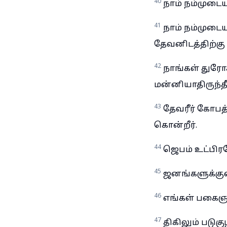
40
நாம் நம்முடைய
41
நாம் நம்முடை
தேவனிடத்திற்கு
42
நாங்கள் துர
மன்னியாதிருந்தீர
43
தேவரீர் கோபத
கொன்றீர்.
44
ஜெபம் உட்பிரவ
45
ஜனங்களுக்குள்
46
எங்கள் பகைஞர்
47
திகிலும் படுகுழ