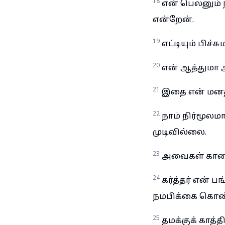
18
என் பெலனும் ந
என்றேன்.
19
எட்டியும் பிச
20
என் ஆத்துமா 
21
இதை என் மனதி
22
நாம் நிர்மூல
முடிவில்லை.
23
அவைகள் காலை
24
கர்த்தர் என் 
நம்பிக்கை கொண்
25
தமக்குக் காத்த