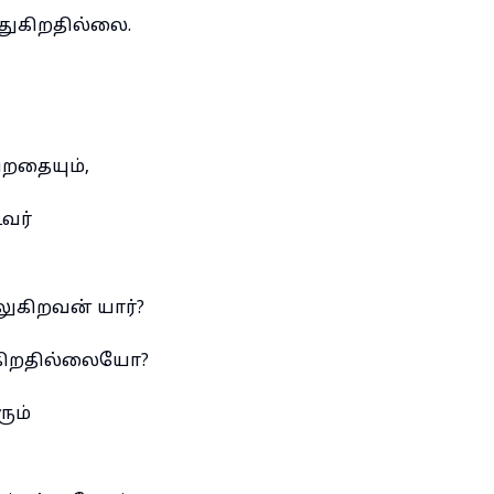
்துகிறதில்லை.
றதையும்,
வர்
லுகிறவன் யார்?
ுகிறதில்லையோ?
ும்