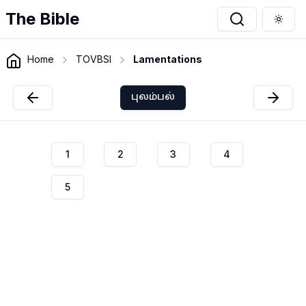
The Bible
Togg
Home
TOVBSI
Lamentations
புலம்பல்
1
2
3
4
5