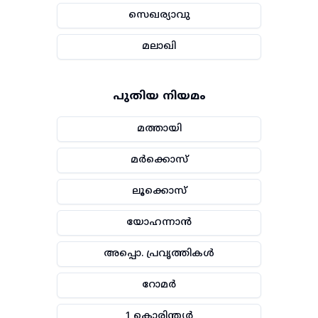
സെഖര്യാവു
മലാഖി
പുതിയ നിയമം
മത്തായി
മർക്കൊസ്
ലൂക്കൊസ്
യോഹന്നാൻ
അപ്പൊ. പ്രവൃത്തികൾ
റോമർ
1 കൊരിന്ത്യർ