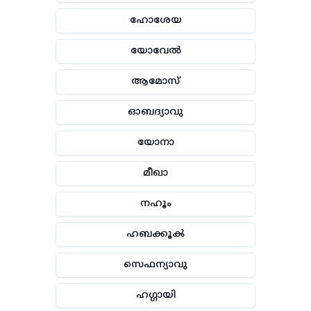
ഹോശേയ
യോവേൽ
ആമോസ്
ഓബദ്യാവു
യോനാ
മീഖാ
നഹൂം
ഹബക്കൂൿ
സെഫന്യാവു
ഹഗ്ഗായി