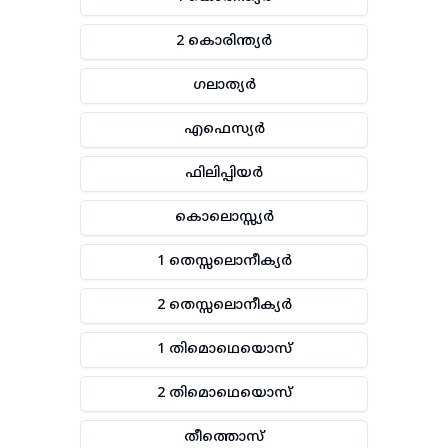
2 കൊരിന്ത്യർ
ഗലാത്യർ
എഫെസ്യർ
ഫിലിപ്പിയർ
കൊലൊസ്സ്യർ
1 തെസ്സലൊനീക്യർ
2 തെസ്സലൊനീക്യർ
1 തിമൊഥെയൊസ്
2 തിമൊഥെയൊസ്
തീത്തൊസ്