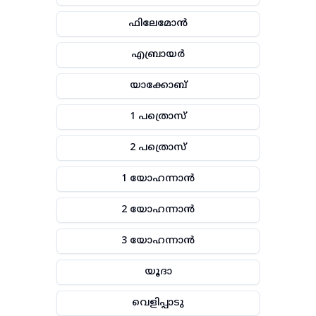
ഫിലേമോൻ
എബ്രായർ
യാക്കോബ്
1 പത്രൊസ്
2 പത്രൊസ്
1 യോഹന്നാൻ
2 യോഹന്നാൻ
3 യോഹന്നാൻ
യൂദാ
വെളിപ്പാടു