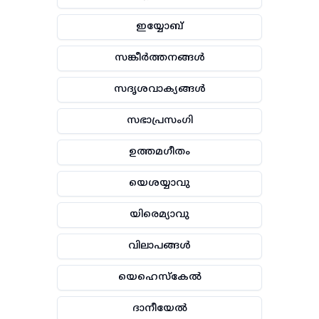
ഇയ്യോബ്
സങ്കീർത്തനങ്ങൾ
സദൃശവാക്യങ്ങൾ
സഭാപ്രസംഗി
ഉത്തമഗീതം
യെശയ്യാവു
യിരെമ്യാവു
വിലാപങ്ങൾ
യെഹെസ്കേൽ
ദാനീയേൽ