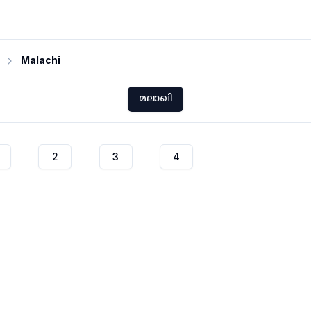
Malachi
മലാഖി
2
3
4