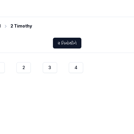
I
2 Timothy
૨ તિમોથીને
2
3
4