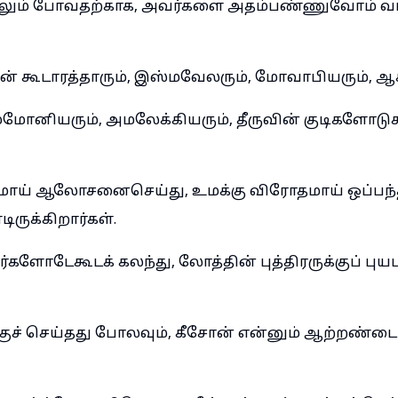
லும் போவதற்காக, அவர்களை அதம்பண்ணுவோம் வா
ன் கூடாரத்தாரும், இஸ்மவேலரும், மோவாபியரும், ஆக
்மோனியரும், அமலேக்கியரும், தீருவின் குடிகளோடு
ய் ஆலோசனைசெய்து, உமக்கு விரோதமாய் ஒப்பந்
ுக்கிறார்கள்.
்களோடேகூடக் கலந்து, லோத்தின் புத்திரருக்குப் பு
குச் செய்தது போலவும், கீசோன் என்னும் ஆற்றண்ட