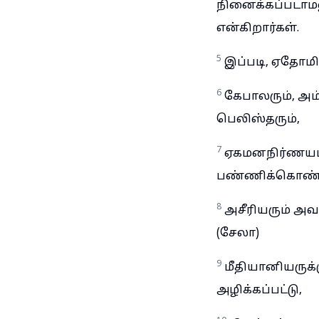
நினைக்கப்படாம
என்கிறார்கள்.
5
இப்படி, ஏதோமி
6
கேபாலரும், அம
பெலிஸ்தரும்,
7
ஏகமனநிர்ணயமா
பண்ணிக்கொண்டிர
8
அசீரியரும் அவர
(சேலா)
9
மீதியானியருக்
அழிக்கப்பட்டு,