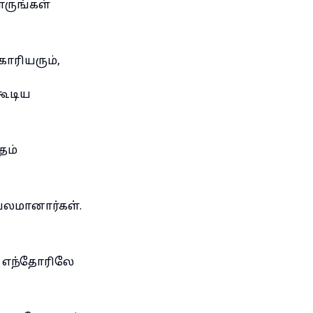
ருங்கள்
ாரியரும்,
கூடிய
தம்
யபலமானார்கள்.
ை எந்தோரிலே