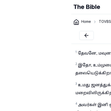
The Bible
Home
TOVBS
1
தேவனே, மவுனமா
2
இதோ, உம்முடைய
தலையெடுக்கிறார
3
உமது ஜனத்துக
மறைவிலிருக்க
4
அவர்கள் இனி 