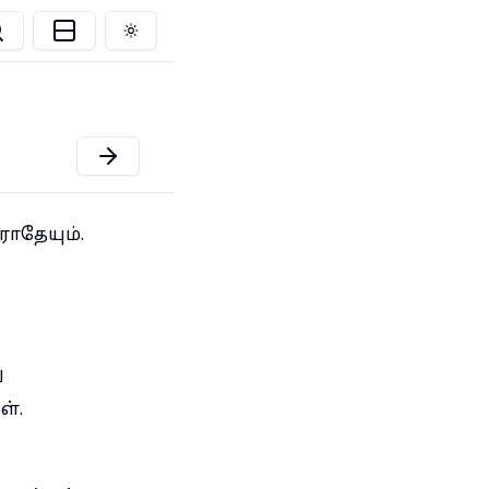
Toggle theme
ாதேயும்.
ு
்.