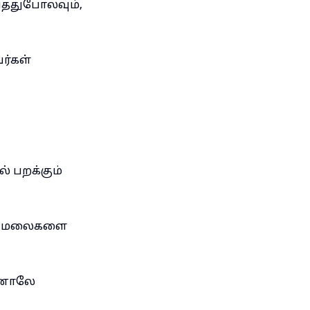
ய்ததுபோலவும்,
ர்கள்
ல் பறக்கும்
ள் மலைகளை
றினாலே