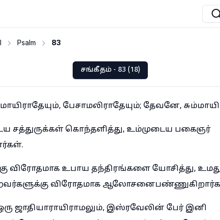
I
Psalm
83
சங்கீதம் - 83 (18)
யிராதேயும், பேசாமலிராதேயும்; தேவனே, சும்மாயிர
 சத்துருக்கள் கொந்தளித்து, உம்முடைய பகைஞர்
்கள்.
்கு விரோதமாக உபாய தந்திரங்களை யோசித்து, உமத
ிறவர்களுக்கு விரோதமாக ஆலோசனைபண்ணுகிறார்கள
ஒரு ஜாதியாராயிராமலும், இஸ்ரவேலின் பேர் இனி