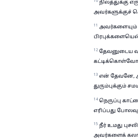
10
நிலத்துக்கு எ
அவர்களுக்குச் செ
11
அவர்களையும் அ
பிரபுக்களையெல்ல
12
தேவனுடைய வா
கட்டிக்கொள்வோம
13
என் தேவனே, அவர
துரும்புக்கும் சமம
14
நெருப்பு கா
எரிப்பது போலவும
15
நீர் உமது பு
அவர்களைக் கலங