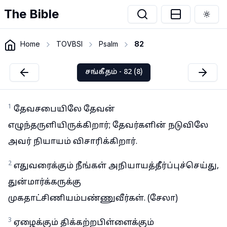
The Bible
Togg
Home
TOVBSI
Psalm
82
சங்கீதம் - 82 (8)
1
தேவசபையிலே தேவன்
எழுந்தருளியிருக்கிறார்; தேவர்களின் நடுவிலே
அவர் நியாயம் விசாரிக்கிறார்.
2
எதுவரைக்கும் நீங்கள் அநியாயத்தீர்ப்புச்செய்து,
துன்மார்க்கருக்கு
முகதாட்சிணியம்பண்ணுவீர்கள். (சேலா)
3
ஏழைக்கும் திக்கற்றபிள்ளைக்கும்