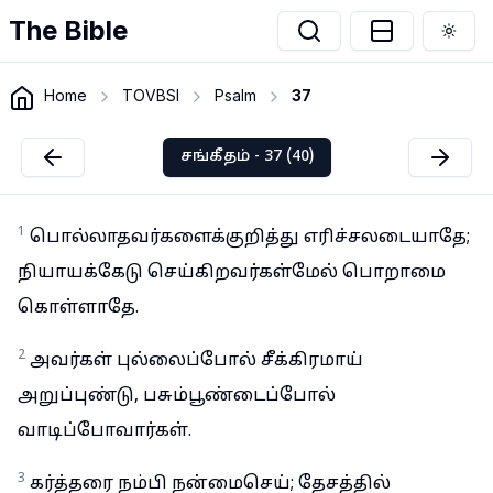
The Bible
Togg
Home
TOVBSI
Psalm
37
சங்கீதம் - 37 (40)
1
பொல்லாதவர்களைக்குறித்து எரிச்சலடையாதே;
நியாயக்கேடு செய்கிறவர்கள்மேல் பொறாமை
கொள்ளாதே.
2
அவர்கள் புல்லைப்போல் சீக்கிரமாய்
அறுப்புண்டு, பசும்பூண்டைப்போல்
வாடிப்போவார்கள்.
3
கர்த்தரை நம்பி நன்மைசெய்; தேசத்தில்