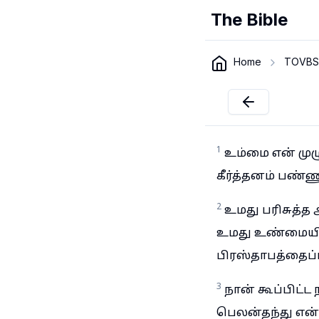
The Bible
Home
TOVBS
1
உம்மை என் முழ
கீர்த்தனம் பண்
2
உமது பரிசுத்த
உமது உண்மையினி
பிரஸ்தாபத்தைப்பா
3
நான் கூப்பிட்
பெலன்தந்து என்