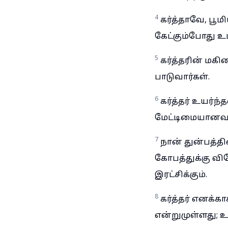
4
கர்த்தாவே, பூ
கேட்கும்போது உம
5
கர்த்தரின் மக
பாடுவார்கள்.
6
கர்த்தர் உயர்ந
மேட்டிமையானவன
7
நான் துன்பத்தின
கோபத்துக்கு வி
இரட்சிக்கும்.
8
கர்த்தர் எனக்க
என்றுமுள்ளது; 