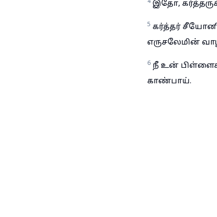
4
இதோ, கர்த்தரு
5
கர்த்தர் சீயோன
எருசலேமின் வாழ
6
நீ உன் பிள்ளை
காண்பாய்.