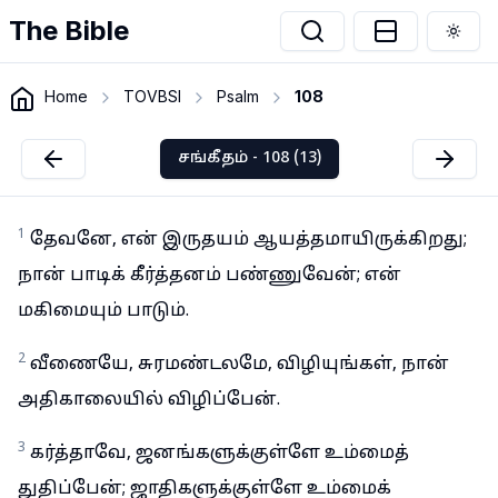
The Bible
Togg
Home
TOVBSI
Psalm
108
சங்கீதம் - 108 (13)
1
தேவனே, என் இருதயம் ஆயத்தமாயிருக்கிறது;
நான் பாடிக் கீர்த்தனம் பண்ணுவேன்; என்
மகிமையும் பாடும்.
2
வீணையே, சுரமண்டலமே, விழியுங்கள், நான்
அதிகாலையில் விழிப்பேன்.
3
கர்த்தாவே, ஜனங்களுக்குள்ளே உம்மைத்
துதிப்பேன்; ஜாதிகளுக்குள்ளே உம்மைக்