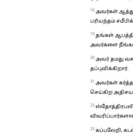
18
அவர்கள் ஆத்
பரியந்தம் சமீபிக
19
தங்கள் ஆபத்தி
அவர்களை நீங்கலா
20
அவர் தமது வச
தப்புவிக்கிறார்.
21
அவர்கள் கர்த்
செய்கிற அதிசயங்
22
ஸ்தோத்திரபல
விவரிப்பார்களா
23
கப்பலேறி, க