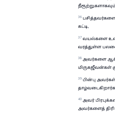
நீரூற்றுகளாகவும்
36
பசித்தவர்களை 
கட்டி,
37
வயல்களை உண்ட
வரத்துள்ள பலனை
38
அவர்களை ஆசீர்
மிருகஜீவன்கள் 
39
பின்பு அவர்கள
தாழ்வடைகிறார்க
40
அவர் பிரபுக்
அவர்களைத் திரி