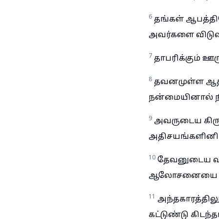
6
தங்கள் ஆபத்தில
அவர்களை விடுவி
7
தாபரிக்கும் ஊ
8
தவனமுள்ள ஆத்த
நன்மையினால் நி
9
அவருடைய கிருப
அதிசயங்களினிமி
10
தேவனுடைய வா
ஆலோசனையை அச
11
அந்தகாரத்திலு
கட்டுண்டு கிடந்தா