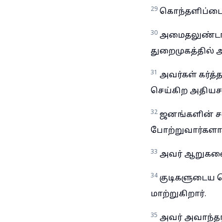
29
கொந்தளிப்பை 
30
அமைதலுண்டானத
துறைமுகத்தில் 
31
அவர்கள் கர்த்
செய்கிற அதியசய
32
ஜனங்களின் சப
போற்றுவார்களா
33
அவர் ஆறுகளை
34
குடிகளுடைய ப
மாற்றுகிறார்.
35
அவர் அவாந்த