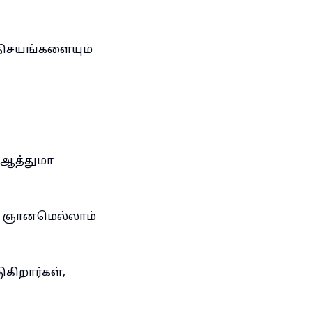
திசயங்களையும்
 ஆத்துமா
ய ஞானமெல்லாம்
கிறார்கள்,