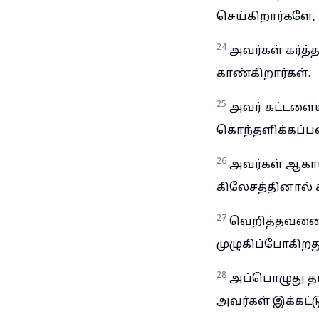
செய்கிறார்களே,
24
அவர்கள் கர்
காண்கிறார்கள்.
25
அவர் கட்டளைய
கொந்தளிக்கப்ப
26
அவர்கள் ஆகாய
கிலேசத்தினால் 
27
வெறித்தவனைப
முழுகிப்போகிறத
28
அப்பொழுது தங்
அவர்கள் இக்கட்ட