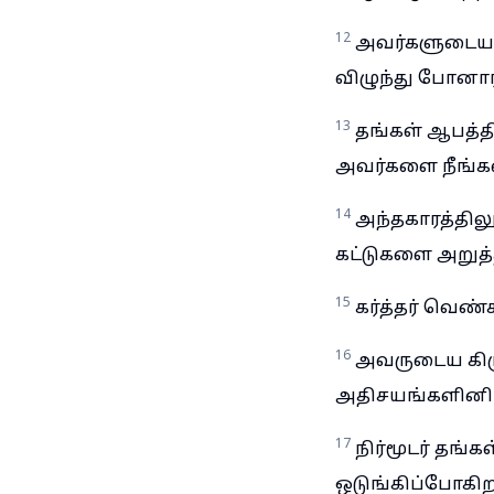
12
அவர்களுடைய இ
விழுந்து போனார்
13
தங்கள் ஆபத்தி
அவர்களை நீங்கலா
14
அந்தகாரத்தில
கட்டுகளை அறுத்த
15
கர்த்தர் வெண்
16
அவருடைய கிரு
அதிசயங்களினிமி
17
நிர்மூடர் தங்
ஒடுங்கிப்போகிறா