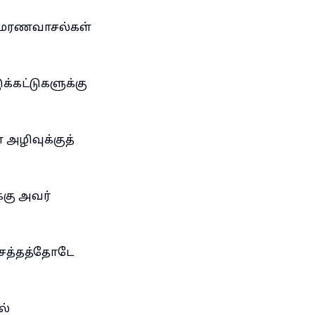
் மரணவாசல்கள்
க்கட்டுகளுக்கு
அழிவுக்குத்
்கு அவர்
சத்தத்தோடே
ல்