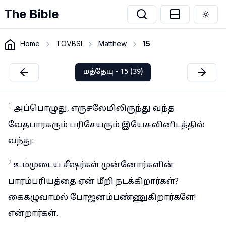
The Bible
Togg
Home
TOVBSI
Matthew
15
மத்தேயு - 15 (39)
1
அப்பொழுது, எருசலேமிலிருந்து வந்த
வேதபாரகரும் பரிசேயரும் இயேசுவினிடத்தில்
வந்து:
2
உம்முடைய சீஷர்கள் முன்னோர்களின்
பாரம்பரியத்தை ஏன் மீறி நடக்கிறார்கள்?
கைகழுவாமல் போஜனம்பண்ணுகிறார்களே!
என்றார்கள்.