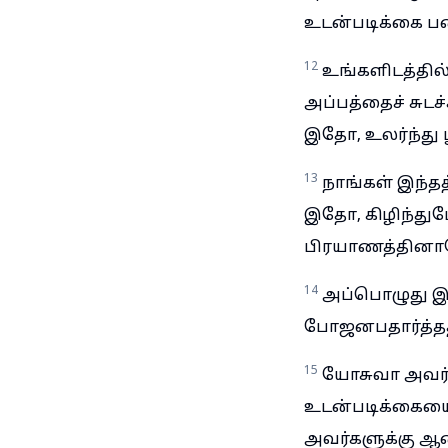
உடன்படிக்கை ப
12
உங்களிடத்தில்
அப்பத்தைச் சுடச
இதோ, உலர்ந்து ப
13
நாங்கள் இந்தத
இதோ, கிழிந்துப
பிரயாணத்தினாலே
14
அப்பொழுது இ
போஜனபதார்த்தத்
15
யோசுவா அவர்
உடன்படிக்கையை
அவர்களுக்கு ஆண