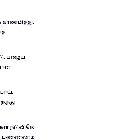
ாண்பித்து,
த்
்டு, பழைய
ுபோன
போய்,
ுந்து
கள் நடுவிலே
்கை பண்ணலாம்