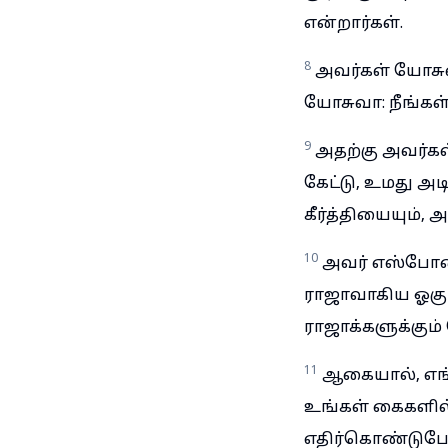
என்றார்கள்.
8
அவர்கள் யோசுவ
யோசுவா: நீங்கள் 
9
அதற்கு அவர்கள
கேட்டு, உமது அ
கீர்த்தியையும்,
10
அவர் எஸ்போன
ராஜாவாகிய ஓகும
ராஜாக்களுக்கும்
11
ஆகையால், எங்க
உங்கள் கைகளில்
எதிர்கொண்டுபோய