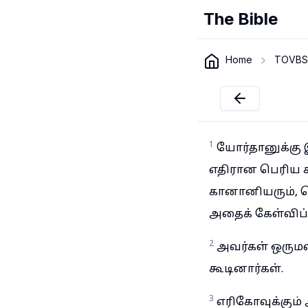
The Bible
Home
TOVBS
1
யோர்தானுக்கு 
எதிரான பெரிய ச
கானானியரும், ப
அதைக் கேள்விப்
2
அவர்கள் ஒரும
கூடினார்கள்.
3
எரிகோவுக்கும்