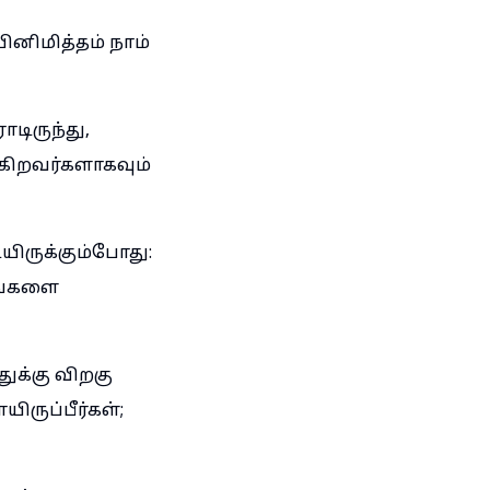
ினிமித்தம் நாம்
டிருந்து,
்கிறவர்களாகவும்
யிருக்கும்போது:
எங்களை
ுக்கு விறகு
ருப்பீர்கள்;