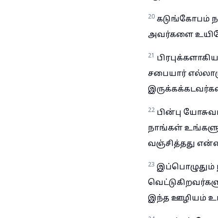
20
கடுங்கோபம் ந
அவர்களை உயிரோ
21
பிரபுக்களாகி
சபையார் எல்லாரு
இருக்கக்கடவர்க
22
பின்பு யோசுவா
நாங்கள் உங்களு
வஞ்சித்தது என்
23
இப்பொழுதும் ந
வெட்டுகிறவர்கள
இந்த ஊழியம் உங