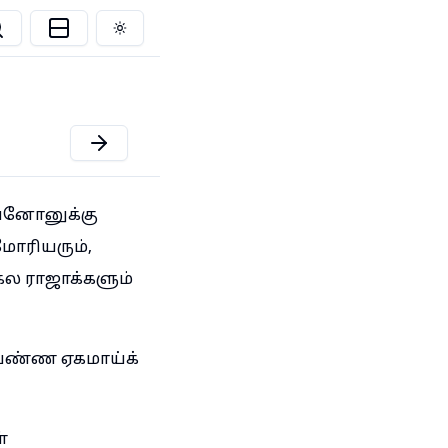
Toggle theme
ீபனோனுக்கு
மோரியரும்,
கல ராஜாக்களும்
்பண்ண ஏகமாய்க்
்