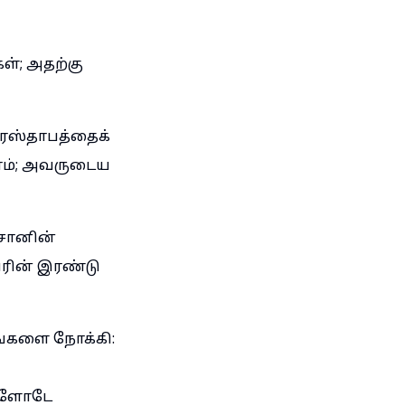
ள்; அதற்கு
ிரஸ்தாபத்தைக்
தோம்; அவருடைய
சானின்
யரின் இரண்டு
எங்களை நோக்கி:
்களோடே