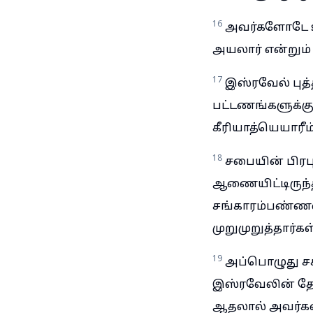
16
அவர்களோடே உட
அயலார் என்றும் 
17
இஸ்ரவேல் புத
பட்டணங்களுக்கு
கீரியாத்யெயாரீ
18
சபையின் பிரப
ஆணையிட்டிருந்த
சங்காரம்பண்ணவி
முறுமுறுத்தார்கள்
19
அப்பொழுது சக
இஸ்ரவேலின் தேவ
ஆதலால் அவர்கள