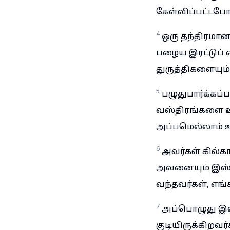
கேள்விப்பட்டபோ
4
ஒரு தந்திரம
பழைய இரட்டுப் 
துருத்திகளையும
5
பழுதுபார்க்கப
வஸ்திரங்களை உ
அப்பமெல்லாம் உல
6
அவர்கள் கில்க
அவனையும் இஸ்ரவ
வந்தவர்கள், எங
7
அப்பொழுது இஸ்
குடியிருக்கிறவ