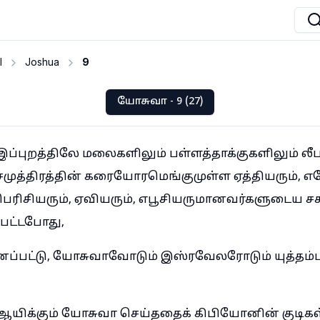
I
Joshua
9
யோசுவா - 9 (27)
இப்புறத்திலே மலைகளிலும் பள்ளத்தாக்குகளிலும் ல
முத்திரத்தின் கரையோரமெங்குமுள்ள ஏத்தியரும், எ
ெரிசியரும், ஏவியரும், எபூசியருமானவர்களுடைய ச
பட்டபோது,
னப்பட்டு, யோசுவாவோடும் இஸ்ரவேலரோடும் யுத்தம
 ஆயிக்கும் யோசுவா செய்ததைக் கிபியோனின் குடிகள