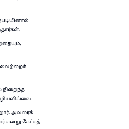
்தபடியினால்
ார்கள்.
றதையும்,
சிலவற்றைக்
் நிறைந்த
ிழியவில்லை.
ார். அவரைக்
ர் என்று கேட்கத்