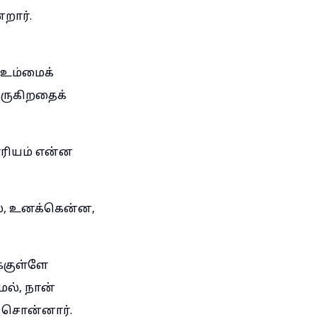
றார்.
 உம்மைக்
வருகிறதைக்
ரியம் என்ன
ல், உனக்கென்ன,
்குள்ளே
ல், நான்
 சொன்னார்.