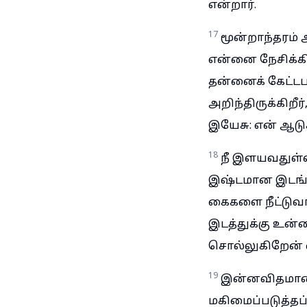
என்றார்.
17
மூன்றாந்தரம
என்னை நேசிக்கி
தன்னைக் கேட்டபட
அறிந்திருக்கிறீர
இயேசு: என் ஆடு
18
நீ இளயவதுள்
இஷ்டமான இடங்கள
கைகளை நீட்டுவ
இடத்துக்கு உன
சொல்லுகிறேன் எ
19
இன்னவிதமா
மகிமைப்படுத்தப