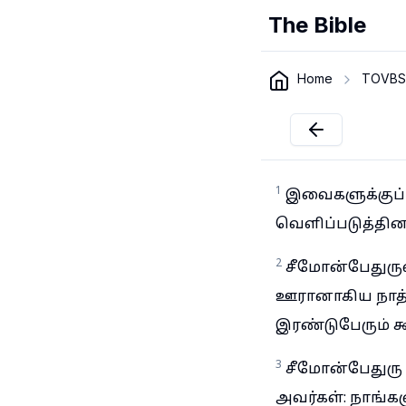
The Bible
Home
TOVBS
1
இவைகளுக்குப்ப
வெளிப்படுத்தின
2
சீமோன்பேதுருவ
ஊரானாகிய நாத்
இரண்டுபேரும் கூ
3
சீமோன்பேதுரு 
அவர்கள்: நாங்க