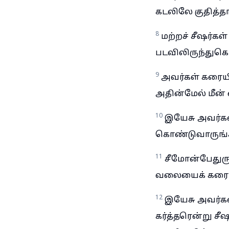
கடலிலே குதித்தா
8
மற்றச் சீஷர்கள
படவிலிருந்துக
9
அவர்கள் கரையி
அதின்மேல் மீன் 
10
இயேசு அவர்கள
கொண்டுவாருங்கள
11
சீமோன்பேதுரு
வலையைக் கரையி
12
இயேசு அவர்க
கர்த்தரென்று சீ