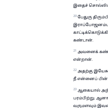
இதைச் சொல்லியப
20
பேதுரு திரும்ப
இராப்போஜனம்பண
காட்டிக்கொடுக்
கண்டான்.
21
அவனைக் கண்ட
என்றான்.
22
அதற்கு இயேசு
நீ என்னைப் பின்
23
ஆகையால் அந்த
பரம்பிற்று. ஆன
வருமளவும் இவன