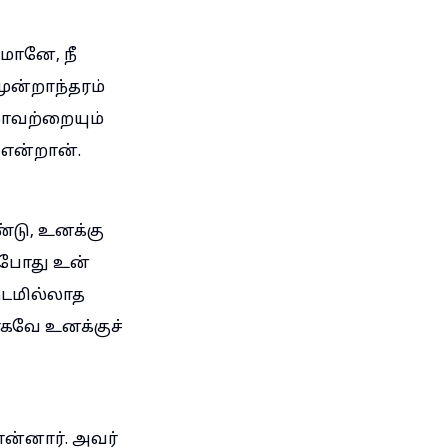
மோனே, நீ
ூன்றாந்தரம்
லாவற்றையும்
் என்றான்.
டு, உனக்கு
்போது உன்
்டமில்லாத
கவே உனக்குச்
ன்னார். அவர்