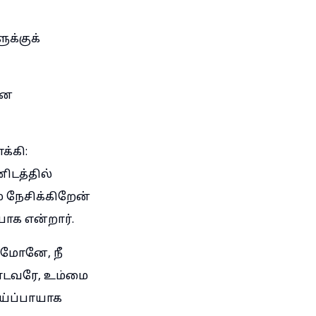
ுக்குக்
ின
்கி:
ிடத்தில்
 நேசிக்கிறேன்
யாக என்றார்.
ீமோனே, நீ
ண்டவரே, உம்மை
ேய்ப்பாயாக