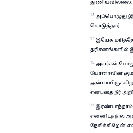
துணியவில்லை.
13
அப்பொழுது இயே
கொடுத்தார்.
14
இயேசு மரித்த
தரிசனங்களில் இ
15
அவர்கள் போஜ
யோனாவின் குமா
அன்பாயிருக்கிற
என்பதை நீர் அறி
16
இரண்டாந்தரம
என்னிடத்தில் அ
நேசிக்கிறேன் எ