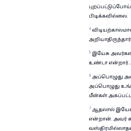
புறப்பட்டுப்போ
பிடிக்கவில்லை.
4
விடியற்காலமா
அறியாதிருந்தார்
5
இயேசு அவர்களை
உண்டா என்றார். 
6
அப்பொழுது அவர
அப்பொழுது உங்க
மீன்கள் அகப்பட்
7
ஆதலால் இயேசுவு
என்றான். அவர் க
வஸ்திரமில்லாதவ