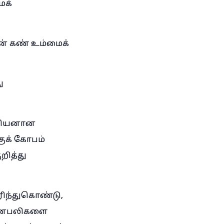
ைக்
என் கண் உம்மைக்
ு
ானியனான
குக் கோபம்
றித்து
ரிந்துகொண்டு,
தகனபலிகளை