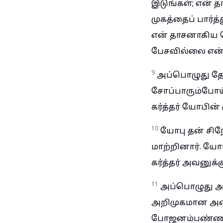
இடுங்கள்; என் 
முகத்தைப் பார்த
என் தாசனாகிய ய
பேசவில்லை என்ற
9
அப்பொழுது தே
சோப்பாரும்போய்
கர்த்தர் யோபின் 
10
யோபு தன் சிந
மாற்றினார். யோ
கர்த்தர் அவனுக்க
11
அப்பொழுது அ
அறிமுகமான அனை
போஜனம்பண்ணி, 