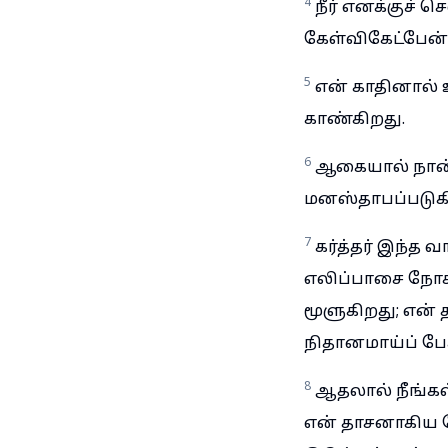
4
நீர் எனக்குச்
கேள்விகேட்பேன்,
5
என் காதினால் 
காண்கிறது.
6
ஆகையால் நான் 
மனஸ்தாபப்படுக
7
கர்த்தர் இந்
எலிப்பாசை நோக்
மூளுகிறது; என்
நிதானமாய்ப் ப
8
ஆதலால் நீங்கள
என் தாசனாகிய 