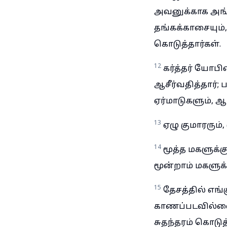
அவனுக்காக அங்
தங்கக்காசையும
கொடுத்தார்கள்.
12
கர்த்தர் யோ
ஆசீர்வதித்தார்
ஏர்மாடுகளும், 
13
ஏழு குமாரரும்,
14
மூத்த மகளுக்க
மூன்றாம் மகளுக்க
15
தேசத்தில் எங
காணப்படவில்லை;
சுதந்தரம் கொடுத