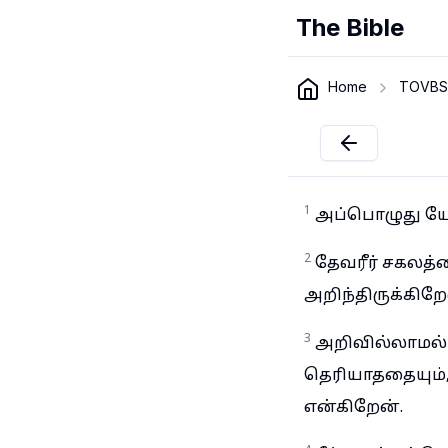
The Bible
Home
TOVBS
1
அப்பொழுது யோபு
2
தேவரீர் சகலத்
அறிந்திருக்கிறே
3
அறிவில்லாமல
தெரியாததையும்,
என்கிறேன்.