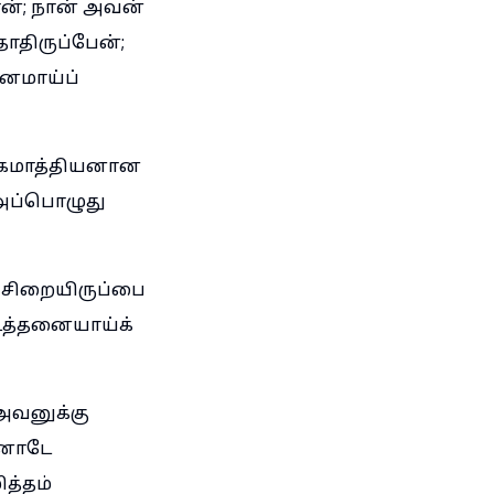
ன்; நான் அவன்
தாதிருப்பேன்;
ானமாய்ப்
ாகமாத்தியனான
 அப்பொழுது
் சிறையிருப்பை
்டத்தனையாய்க்
அவனுக்கு
வனோடே
த்தம்