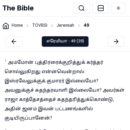
The Bible
Togg
Home
TOVBSI
Jeremiah
49
எரேமியா - 49 (39)
1
அம்மோன் புத்திரரைக்குறித்துக் கர்த்தர்
சொல்லுகிறது என்னவென்றால்:
இஸ்ரவேலுக்குக் குமாரர் இல்லையோ?
அவனுக்குச் சுதந்தரவாளி இல்லையோ? அவர்கள்
ராஜா காத்தேசத்தைச் சுதந்தரித்துக்கொண்டு,
அதின் ஜனம் இவன் பட்டணங்களில்
குடியிருப்பானேன்?