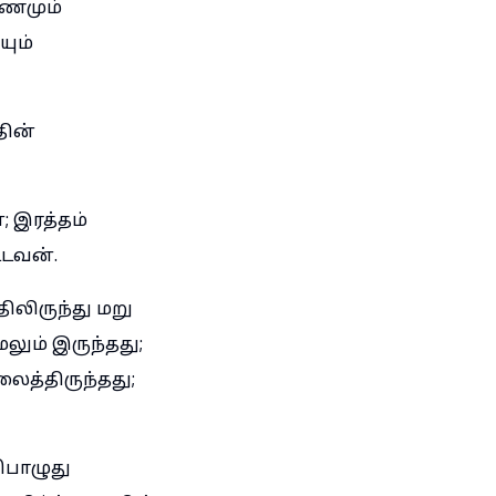
டணமும்
யும்
தின்
 இரத்தம்
்டவன்.
ிலிருந்து மறு
லும் இருந்தது;
ைத்திருந்தது;
்பொழுது