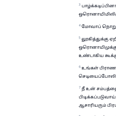
3
பாழ்க்கடிப்பி
ஒரொனாயிமிலிருந
4
மோவாப் நொறுங்க
5
லூகித்துக்கு 
ஒரொனாயிமுக்கு
உண்டாகிய கூக்கு
6
உங்கள் பிராண
செடியைப்போலிருப
7
நீ உன் சம்பத்
பிடிக்கப்படுவா
ஆசாரியரும் பிரப