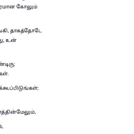
ாரமான கோலும்
்கி, தாகத்தோடே
ு, உன்
்டிரு;
ள்.
கூப்பிடுங்கள்;
்தின்மேலும்,
்,