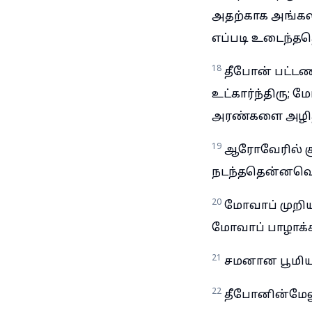
அதற்காக அங்கல
எப்படி உடைந்தத
18
தீபோன் பட்டண
உட்கார்ந்திரு;
அரண்களை அழித்
19
ஆரோவேரில் குட
நடந்ததென்னவென
20
மோவாப் முறிய 
மோவாப் பாழாக்க
21
சமனான பூமியா
22
தீபோனின்மேலு