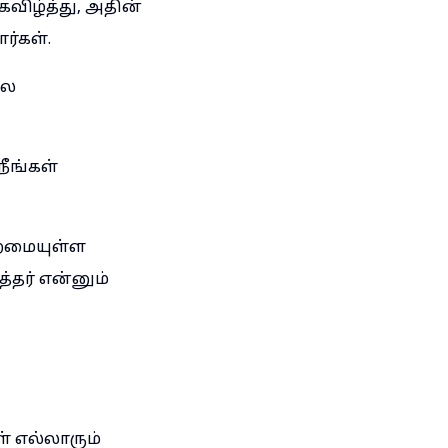
விழ்த்து, அதின்
்கள்.
லே
நீங்கள்
ிறமையுள்ள
்தர் என்னும்
் எல்லாரும்