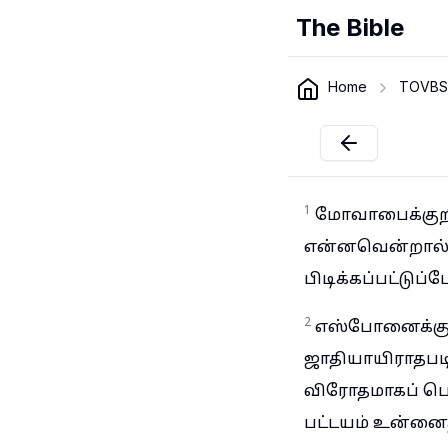
The Bible
Home
TOVBS
1
மோவாபைக்குறி
என்னவென்றால், ஐ
பிடிக்கப்பட்டுப்
2
எஸ்போனைக்குறி
ஜாதியாயிராதபடி
விரோதமாகப் பொல
பட்டயம் உன்னைத