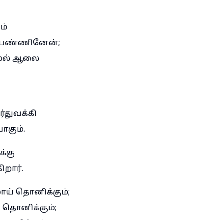
ம்
ப்பண்ணினேன்;
ாமல் ஆலை
்துவக்கி
ோகும்.
்கு
றார்.
ய் தொனிக்கும்;
 தொனிக்கும்;