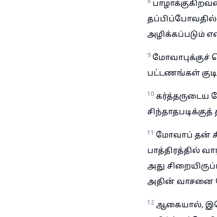
8
பாழாக்குகிறவன
தப்பிப்போவதில்
அழிக்கப்படும் என
9
மோவாபுக்குச் 
பட்டணங்கள் குட
10
கர்த்தருடைய 
சிந்தாதபடிக்குத
11
மோவாப் தன் சி
பாத்திரத்தில் 
அது சிறையிருப்
அதின் வாசனை 
12
ஆகையால், இதோ