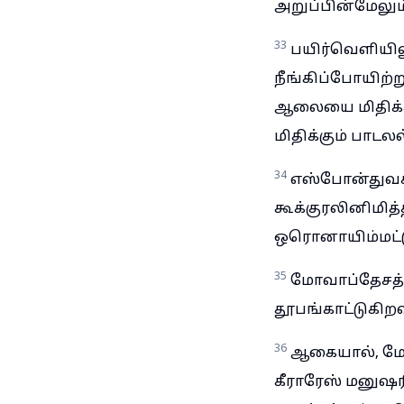
அறுப்பின்மேலும்
33
பயிர்வெளியிலு
நீங்கிப்போயிற
ஆலையை மிதிக்
மிதிக்கும் பாடலல
34
எஸ்போன்துவக்
கூக்குரலினிமித
ஒரொனாயிம்மட்டும
35
மோவாப்தேசத்த
தூபங்காட்டுகிற
36
ஆகையால், மோவ
கீராரேஸ் மனுஷர