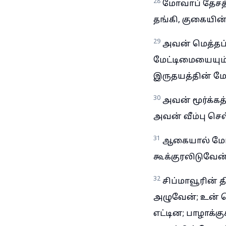
28
மோவாப் தேசத்
தங்கி, குகையின்
29
அவன் மெத்தப
மேட்டிமையையும்
இருதயத்தின் மேட
30
அவன் மூர்க்கத
அவன் வீம்பு செல
31
ஆகையால் மோவ
கூக்குரலிடுவேன்
32
சிப்மாவூரின்
அழுவேன்; உன் 
எட்டின; பாழாக்க