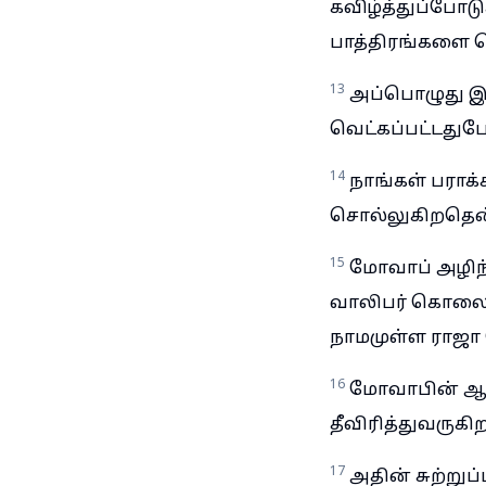
கவிழ்த்துப்போட
பாத்திரங்களை 
13
அப்பொழுது இ
வெட்கப்பட்டது
14
நாங்கள் பராக்
சொல்லுகிறதெ
15
மோவாப் அழிந்
வாலிபர் கொலைகள
நாமமுள்ள ராஜா 
16
மோவாபின் ஆபத்
தீவிரித்துவருகிற
17
அதின் சுற்றுப