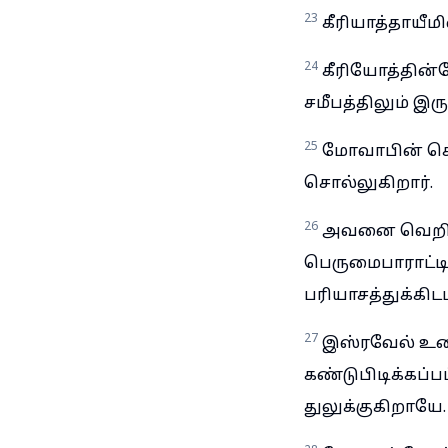
23
கீரியாத்தாயீ
24
கீரியோத்தின்
சமீபத்திலும் இர
25
மோவாபின் கொம்
சொல்லுகிறார்.
26
அவனை வெறிகொள
பெருமைபாராட்ட
பரியாசத்துக்கி
27
இஸ்ரவேல் உனக
கண்டுபிடிக்கப்
துலுக்குகிறாயே.