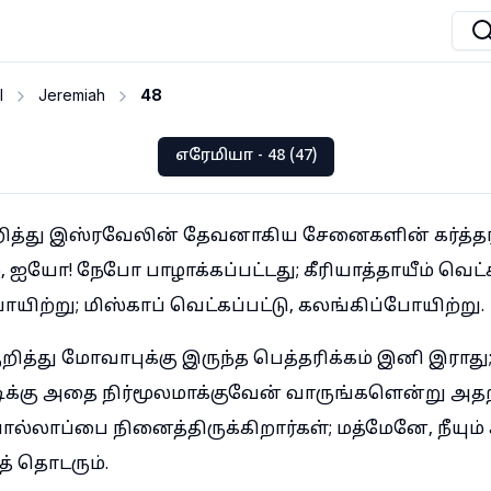
I
Jeremiah
48
எரேமியா - 48 (47)
த்து இஸ்ரவேலின் தேவனாகிய சேனைகளின் கர்த்தர
யோ! நேபோ பாழாக்கப்பட்டது; கீரியாத்தாயீம் வெட்கப
போயிற்று; மிஸ்காப் வெட்கப்பட்டு, கலங்கிப்போயிற்று.
த்து மோவாபுக்கு இருந்த பெத்தரிக்கம் இனி இராது
க்கு அதை நிர்மூலமாக்குவேன் வாருங்களென்று அதற
்லாப்பை நினைத்திருக்கிறார்கள்; மத்மேனே, நீயும்
் தொடரும்.