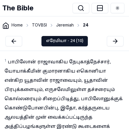
The Bible
Togg
Home
TOVBSI
Jeremiah
24
எரேமியா - 24 (10)
1
பாபிலோன் ராஜாவாகிய நேபுகாத்நேச்சார்,
யோயாக்கீமின் குமாரனாகிய எகொனியா
என்கிற யூதாவின் ராஜாவையும், யூதாவின்
பிரபுக்களையும், எருசலேமிலுள்ள தச்சரையும்
கொல்லரையும் சிறைப்பிடித்து, பாபிலோனுக்குக்
கொண்டுபோனபின்பு, இதோ, கர்த்தருடைய
ஆலயத்தின் முன் வைக்கப்பட்டிருந்த
அத்திப்பழங்களுள்ள இரண்டு கூடைகளைக்