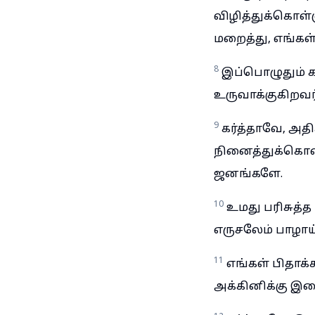
விழித்துக்கொள்
மறைத்து, எங்கள
8
இப்பொழுதும் கர
உருவாக்குகிறவர
9
கர்த்தாவே, அத
நினைத்துக்கொள்
ஜனங்களே.
10
உமது பரிசுத்
எருசலேம் பாழாய்
11
எங்கள் பிதாக
அக்கினிக்கு இ