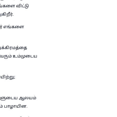
ங்களை விட்டு
ிறீர்.
ீர் எங்களை
அக்கிரமத்தை
ைவரும் உம்முடைய
ிற்று;
எங்களுடைய ஆலயம்
் பாழாயின.