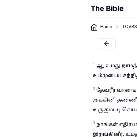
The Bible
Home
TOVBS
1
ஆ, உமது நாமத்
உம்முடைய சந்நிதி
2
தேவரீர் வானங்க
அக்கினி தண்ணீ
உருகும்படி செய்ய
3
நாங்கள் எதிர்ப
இறங்கினீர், உம