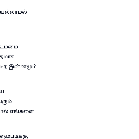
ேயல்லாமல்
 உம்மை
ோதமாக
ர்; இன்னமும்
ைய
ரும்
போல் எங்களை
ும்படிக்கு