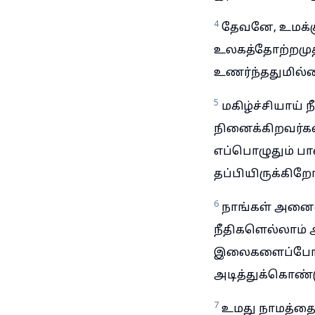
4
தேவனே, உமக்கு
உலகத்தோற்றமுத
உணர்ந்ததுமில்
5
மகிழ்ச்சியாய்
நினைக்கிறவர்கள
எப்பொழுதும் ப
தப்பியிருக்கிறோ
6
நாங்கள் அனைவ
நீதிகளெல்லாம்
இலைகளைப்போல் 
அடித்துக்கொண்
7
உமது நாமத்தை 