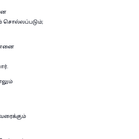
ழான
் சொல்லப்படும்;
ன்னை
ர்.
ாலும்
வரைக்கும்