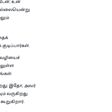
டேன்; உன்
ுமில்லையென்று
லும்
தைக்
ுடிப்பார்கள்.
ு வழியைச்
ிலுள்ள
்கள்.
ிறது; இதோ, அவர்
ும் வருகிறது
கூறுகிறார்.