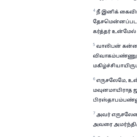
4
நீ இனிக் கைவி
தேசமென்னப்படாமல
கர்த்தர் உன்மேல்
5
வாலிபன் கன்
விவாகம்பண்ணு
மகிழ்ச்சியாயிரு
6
எருசலேமே, உன்
மவுனமாயிராத ஜா
பிரஸ்தாபம்பண்ண
7
அவர் எருசலேமை 
அவரை அமர்ந்திர