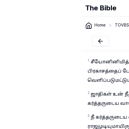
The Bible
Home
TOVBS
1
சீயோனினிமித்த
பிரகாசத்தைப் போ
வெளிப்படுமட்டு
2
ஜாதிகள் உன் ந
கர்த்தருடைய வாய
3
நீ கர்த்தருடை
ராஜமுடியுமாயிரு