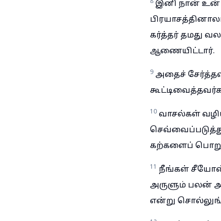
8
இனி நான் உன் 
பிரயாசத்தினாலா
கர்த்தர் தமது வ
ஆணையிட்டார்.
9
அதைச் சேர்த்தவ
கூட்டிவைத்தவர்க
10
வாசல்கள் வழிய
செவ்வைப்படுத்த
கற்களைப் பொறுக
11
நீங்கள் சீயோன
அருளும் பலன் அ
என்று சொல்லுங்க