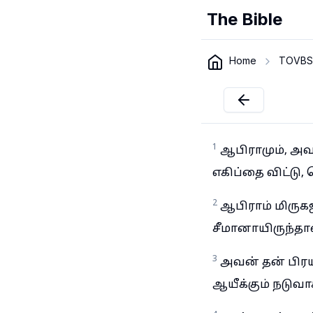
The Bible
Home
TOVBS
1
ஆபிராமும், அ
எகிப்தை விட்டு,
2
ஆபிராம் மிரு
சீமானாயிருந்தான
3
அவன் தன் பிரய
ஆயீக்கும் நடுவா