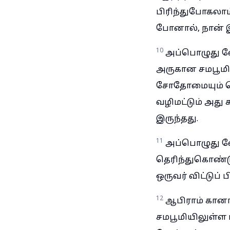
பிரிந்துபோகலாம்
போனால், நான் இ
10
அப்பொழுது லோ
அருகான சமபூமி ம
சோதோமையும் கொ
வழிமட்டும் அது
இருந்தது.
11
அப்பொழுது லோ
தெரிந்துகொண்டு
ஒருவர் விட்டுப் ப
12
ஆபிராம் கானா
சமபூமியிலுள்ள