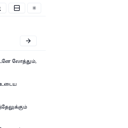
Toggle theme
டனே லோத்தும்,
ை உடைய
தேலுக்கும்