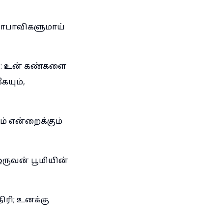
காபாவிகளுமாய்
்கி: உன் கண்களை
ேயும்,
ும் என்றைக்கும்
ருவன் பூமியின்
திரி; உனக்கு