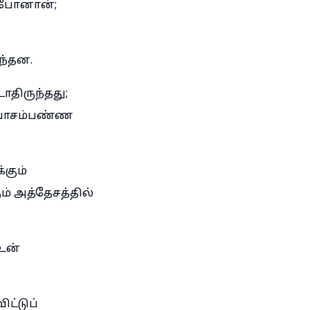
் போனான்;
ந்தன.
ாதிருந்தது;
ு வாசம்பண்ண
கும்
் அத்தேசத்தில்
 உன்
ட்டுப்