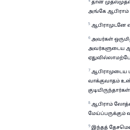
4
தான் முதல்முத
அங்கே ஆபிராம்
5
ஆபிராமுடனே வந
6
அவர்கள் ஒருமித
அவர்களுடைய ஆஸ்
ஏதுவில்லாமற்போ
7
ஆபிராமுடைய மந
வாக்குவாதம் உண
குடியிருந்தார்கள்
8
ஆபிராம் லோத்தை
மேய்ப்பருக்கும்
9
இந்தத் தேசமெல