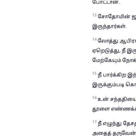
போட்டான்.
13
சோதோமின் ஜனங
இருந்தார்கள்.
14
லோத்து ஆபிராம
ஏறெடுத்து, நீ இர
மேற்கேயும் நோக்க
15
நீ பார்க்கிற இ
இருக்கும்படி கொ
16
உன் சந்ததியை
தூளை எண்ணக்கூட
17
நீ எழுந்து தேச
அதைத் தருவேன் 