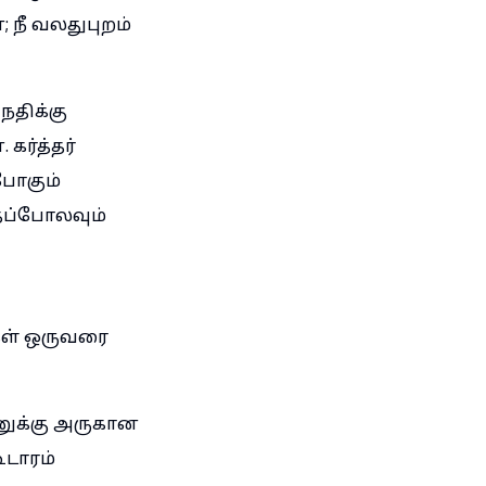
 நீ வலதுபுறம்
நதிக்கு
கர்த்தர்
போகும்
ைப்போலவும்
கள் ஒருவரை
ானுக்கு அருகான
டாரம்