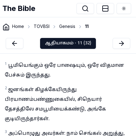
The Bible
Togg
Home
TOVBSI
Genesis
11
ஆதியாகமம் - 11 (32)
1
பூமியெங்கும் ஒரே பாஷையும், ஒரே விதமான
பேச்சும் இருந்தது.
2
ஜனங்கள் கிழக்கேயிருந்து
பிரயாணம்பண்ணுகையில், சிநெயார்
தேசத்திலே சமபூமியைக்கண்டு, அங்கே
குடியிருந்தார்கள்.
3
அப்பொழுது அவர்கள்: நாம் செங்கல் அறுத்து,