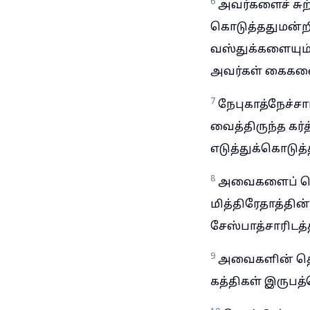
6
அவர்களைச் சுற
கொடுத்ததுமன்ற
வஸ்துக்களையும
அவர்கள் கைகளைத
7
நேபுகாத்நேச்
வைத்திருந்த கர
எடுத்துக்கொடுத்
8
அவைகளைப் பெ
மித்திரேதாத்தி
சேஸ்பாத்சாரிடத
9
அவைகளின் தொக
கத்திகள் இருபத