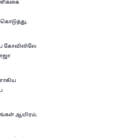
ாணிக்கை
கொடுத்து,
டைய கோவிலிலே
ராஜா
னாகிய
ய
்கள் ஆயிரம்,