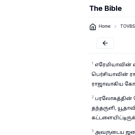
The Bible
Home
TOVBS
1
எரேமியாவின் 
பெர்சியாவின் ர
ராஜாவாகிய கோ
2
பரலோகத்தின் த
தந்தருளி, யூதா
கட்டளையிட்டிருக்
3
அவருடைய ஜனங்