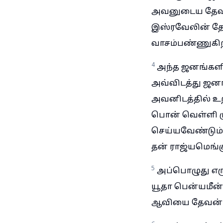
அவனுடைய தேவன்
இஸ்ரவேலின் தே
வாசம்பண்ணுகி
4
அந்த ஜனங்களில
அவ்விடத்து ஜன
அவனிடத்தில் உற
பொன் வெள்ளி ம
செய்யவேண்டும் 
தன் ராஜ்யமெங்க
5
அப்பொழுது எரு
யூதா பென்யமீன்
ஆவியை தேவன் ஏ