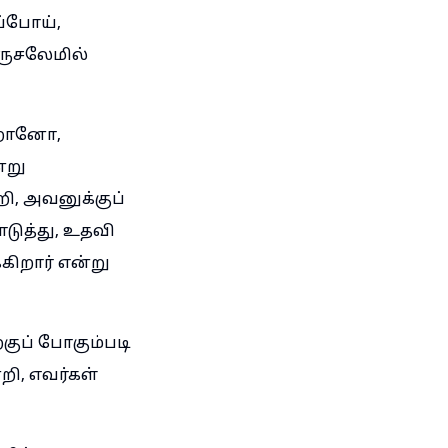
்போய்,
ருசலேமில்
கிறானோ,
்று
ி, அவனுக்குப்
டுத்து, உதவி
ிறார் என்று
குப் போகும்படி
ி, எவர்கள்