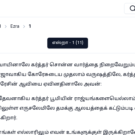
I
Ezra
1
எஸ்றா - 1 (11)
வாயினாலே கர்த்தர் சொன்ன வார்த்தை நிறைவேறும்ப
ாஜாவாகிய கோரேசுடைய முதலாம் வருஷத்திலே, கர்த்த
ரேசின் ஆவியை ஏவினதினாலே அவன்:
ேவனாகிய கர்த்தர் பூமியின் ராஜ்யங்களையெல்லாம்
விலுள்ள எருசலேமிலே தமக்கு ஆலயத்தைக் கட்டும்படி 
கிறார்.
கள் எல்லாரிலும் எவன் உங்களுக்குள் இருக்க