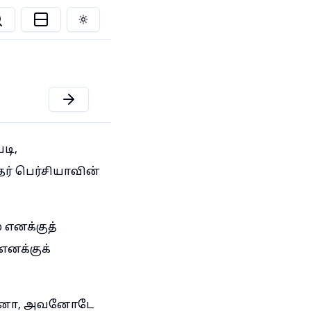
Toggle theme
டி,
ர் பெர்சியாவின்
 எனக்குத்
எனக்குக்
ிறானோ, அவனோடே