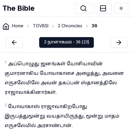
The Bible
Togg
Home
TOVBSI
2 Chronicles
36
2 நாளாகமம் - 36 (23)
1
அப்பொழுது ஜனங்கள் யோசியாவின்
குமாரனாகிய யோவாகாசை அழைத்து, அவனை
எருசலேமிலே அவன் தகப்பன் ஸ்தானத்திலே
ராஜாவாக்கினார்கள்.
2
யோவாகாஸ் ராஜாவாகிறபோது
இருபத்துமூன்று வயதாயிருந்து, மூன்று மாதம்
எருசலேமில் அரசாண்டான்.