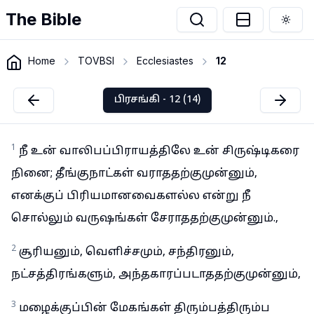
The Bible
Togg
Home
TOVBSI
Ecclesiastes
12
பிரசங்கி - 12 (14)
1
நீ உன் வாலிபப்பிராயத்திலே உன் சிருஷ்டிகரை
நினை; தீங்குநாட்கள் வராததற்குமுன்னும்,
எனக்குப் பிரியமானவைகளல்ல என்று நீ
சொல்லும் வருஷங்கள் சேராததற்குமுன்னும்.,
2
சூரியனும், வெளிச்சமும், சந்திரனும்,
நட்சத்திரங்களும், அந்தகாரப்படாததற்குமுன்னும்,
3
மழைக்குப்பின் மேகங்கள் திரும்பத்திரும்ப