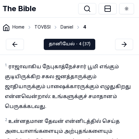
The Bible
Togg
Home
TOVBSI
Daniel
4
தானியேல் - 4 (37)
1
ராஜாவாகிய நேபுகாத்நேச்சார் பூமி எங்கும்
குடியிருக்கிற சகல ஜனத்தாருக்கும்
ஜாதியாருக்கும் பாஷைக்காரருக்கும் எழுதுகிறது
என்னவென்றால்: உங்களுக்குச் சமாதானம்
பெருகக்கடவது.
2
உன்னதமான தேவன் என்னிடத்தில் செய்த
அடையாளங்களையும் அற்புதங்களையும்