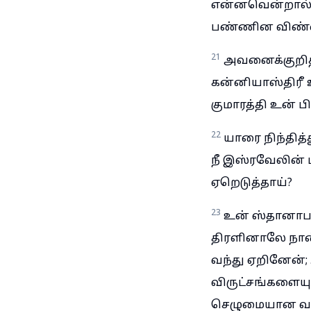
என்னவென்றால், 
பண்ணின விண்ணப
21
அவனைக்குறித்
கன்னியாஸ்திரீ 
குமாரத்தி உன் 
22
யாரை நிந்தித்
நீ இஸ்ரவேலின்
ஏறெடுத்தாய்?
23
உன் ஸ்தானாபத
திரளினாலே நான
வந்து ஏறினேன்
விருட்சங்களையும
செழுமையான வனம