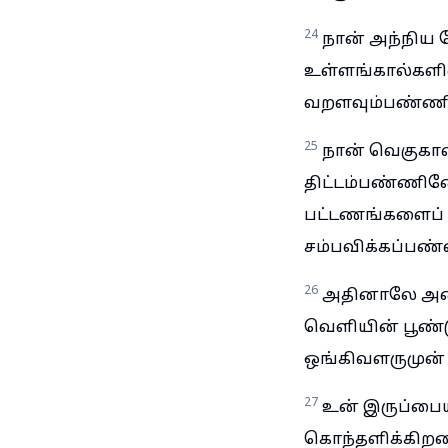
24
நான் அந்நிய த
உள்ளங்கால்கள
வறளவும்பண்ணி
25
நான் வெகுகாலத
திட்டம்பண்ணின
பட்டணங்களைப் 
சம்பவிக்கப்பண
26
அதினாலே அவைக
வெளியின் பூண்டுக
ஒங்கிவளருமுன் த
27
உன் இருப்பையு
கொந்தளிக்கிறத