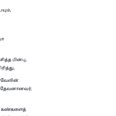
யும்,
வா
த்த பின்பு,
ரித்து,
்ரவேலின்
ம் தேவனானவர்;
து கண்களைத்