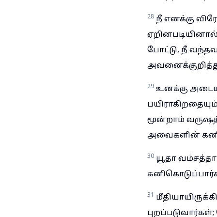
28
நீ எனக்கு விர
ஏறினபடியினால்,
போட்டு, நீ வந
அவனைக்குறித்து
29
உனக்கு அடையா
பயிராகிறதையும்
மூன்றாம் வருஷத
அவைகளின் கனிகள
30
யூதா வம்சத்தார
கனிகொடுப்பார்க
31
மீதியாயிருக்க
புறப்படுவார்கள