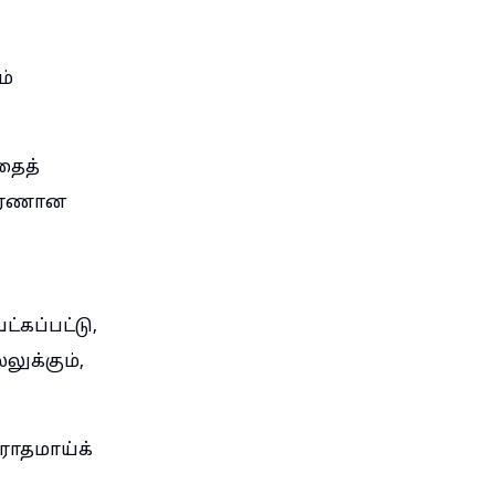
ம்
தைத்
 அரணான
கப்பட்டு,
லுக்கும்,
ரோதமாய்க்