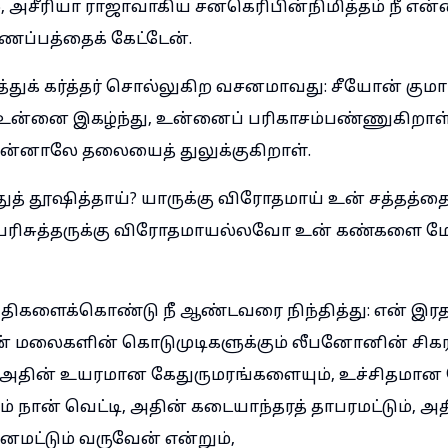
அசீரியா ராஜாவாகிய சனகெரிபின்நிமித்தம் நீ என்
்பத்தைக் கேட்டேன்.
துக் கர்த்தர் சொல்லுகிற வசனமாவது: சீயோன் குமா
உன்னை இகழ்ந்து, உன்னைப் பரிகாசம்பண்ணுகிறாள்
பின்னாலே தலையைத் துலுக்குகிறாள்.
துத் தூஷித்தாய்? யாருக்கு விரோதமாய் உன் சத்தத்த
 பரிசுத்தருக்கு விரோதமாயல்லவோ உன் கண்களை ம
ிகளைக்கொண்டு நீ ஆண்டவரை நிந்தித்து: என் இர
் மலைகளின் கொடுமுடிகளுக்கும் லீபனோனின் சிகரங
; அதின் உயரமான கேதுருமரங்களையும், உச்சிதமான
் நான் வெட்டி, அதின் கடையாந்தரத் தாபரமட்டும், அ
ட்டும் வருவேன் என்றும்,