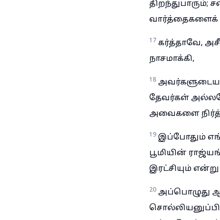
திறந்துபாரும்;
வார்த்தைகளைக் 
17
கர்த்தாவே, அச
நாசமாக்கி,
18
அவர்களுடைய 
தேவர்கள் அல்ல
அவைகளை நிர்த்
19
இப்போதும் எங்
பூமியின் ராஜ்யங
இரட்சியும் என
20
அப்பொழுது ஆம
சொல்லியனுப்பி