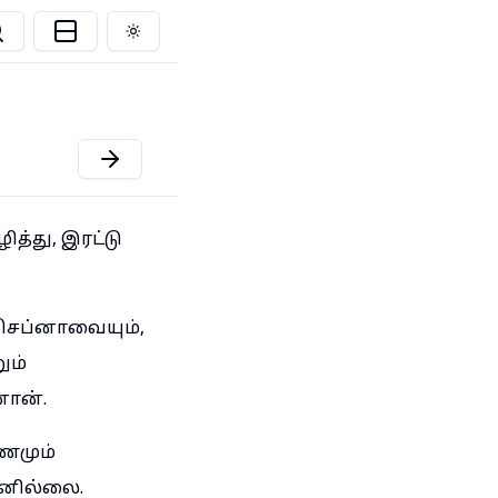
Toggle theme
த்து, இரட்டு
செப்னாவையும்,
ும்
னான்.
ணமும்
லனில்லை.