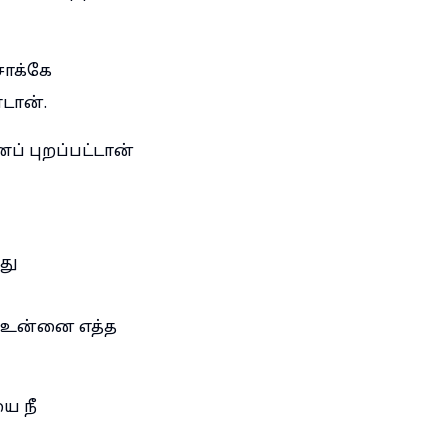
சாக்கே
டான்.
் புறப்பட்டான்
து
் உன்னை எத்த
ை நீ