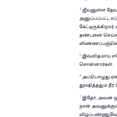
4
ஜீவனுள்ள தேவ
அனுப்பப்பட்ட ர
கேட்டிருக்கிறார
தண்டனை செய்வா
விண்ணப்பஞ்செய
5
இவ்விதமாய் எச
சொன்னார்கள்.
6
அப்பொழுது ஏச
தூஷித்ததும் நீ
7
இதோ, அவன் ஒரு
நான் அவனுக்கு
விழப்பண்ணுவேன்