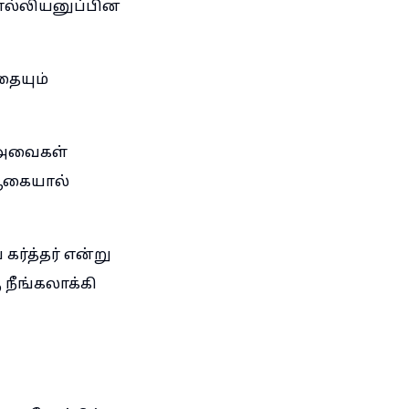
சொல்லியனுப்பின
தையும்
 அவைகள்
ஆகையால்
ர்த்தர் என்று
 நீங்கலாக்கி