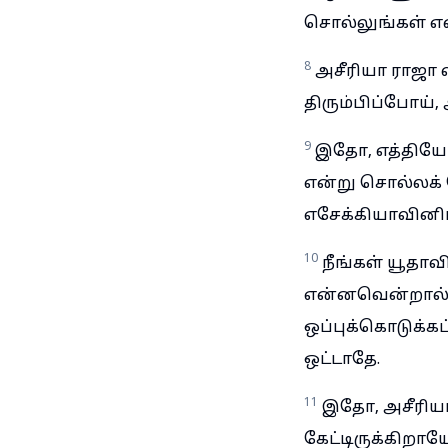
சொல்லுங்கள் எ
8
அசீரியா ராஜா ல
திரும்பிப்போய்
9
இதோ, எத்தியோப
என்று சொல்லக் 
எசேக்கியாவினிட
10
நீங்கள் யூதா
என்னவென்றால்,
ஒப்புக்கொடுக்க
ஒட்டாதே.
11
இதோ, அசீரியா
கேட்டிருக்கிறாய