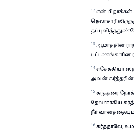
12
என் பிதாக்கள
தெலாசாரிலிருந்
தப்புவித்ததுண்
13
ஆமாத்தின் ராஜ
பட்டணங்களின் ர
14
எசேக்கியா ஸ்த
அவன் கர்த்தரின்
15
கர்த்தரை நோக
தேவனாகிய கர்த்
நீர் வானத்தையும
16
கர்த்தாவே, உம