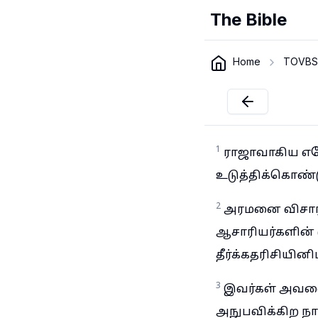
The Bible
Home
TOVBS
1
ராஜாவாகிய எசே
உடுத்திக்கொண்ட
2
அரமனை விசாரிப
ஆசாரியர்களின் 
தீர்க்கதரிசியின
3
இவர்கள் அவனை 
அநுபவிக்கிற ந