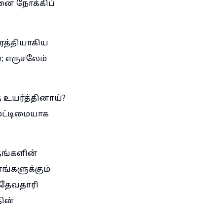
னை நோக்கிப்
ரத்தியாகிய
; எருசலேம்
ை உயர்த்தினாய்?
ேட்டிமையாக
தங்களின்
்களுக்கும்
 தேவதாரி
தின்