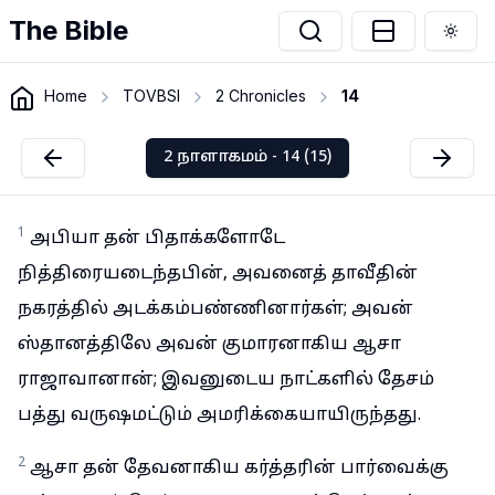
The Bible
Togg
Home
TOVBSI
2 Chronicles
14
2 நாளாகமம் - 14 (15)
1
அபியா தன் பிதாக்களோடே
நித்திரையடைந்தபின், அவனைத் தாவீதின்
நகரத்தில் அடக்கம்பண்ணினார்கள்; அவன்
ஸ்தானத்திலே அவன் குமாரனாகிய ஆசா
ராஜாவானான்; இவனுடைய நாட்களில் தேசம்
பத்து வருஷமட்டும் அமரிக்கையாயிருந்தது.
2
ஆசா தன் தேவனாகிய கர்த்தரின் பார்வைக்கு