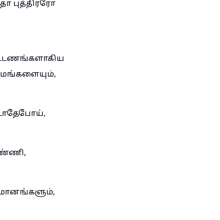
ூதா புத்திரரோ
ட்டணங்களாகிய
மங்களையும்,
டாதேபோய்,
ண்ணி,
தமானங்களும்,