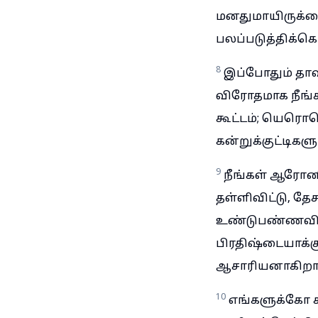
மனதுமாயிருக்க
பலப்படுத்திக்க
8
இப்போதும் தாவ
விரோதமாக நீங்
கூட்டம்; யெரொ
கன்றுக்குட்டிகள
9
நீங்கள் ஆரோனி
தள்ளிவிட்டு, 
உண்டுபண்ணவில
பிரதிஷ்டையாக்க
ஆசாரியனாகிற
10
எங்களுக்கோ கர