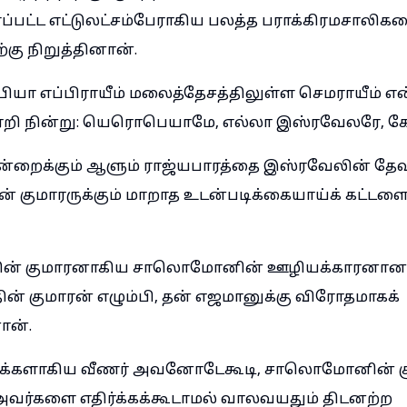
்பட்ட எட்டுலட்சம்பேராகிய பலத்த பராக்கிரமசாலி
ற்கு நிறுத்தினான்.
யா எப்பிராயீம் மலைத்தேசத்திலுள்ள செமராயீம் என
றி நின்று: யெரொபெயாமே, எல்லா இஸ்ரவேலரே, கே
றைக்கும் ஆளும் ராஜ்யபாரத்தை இஸ்ரவேலின் தேவன
ன் குமாரருக்கும் மாறாத உடன்படிக்கையாய்க் கட்டளை
ீதின் குமாரனாகிய சாலொமோனின் ஊழியக்காரனா
ின் குமாரன் எழும்பி, தன் எஜமானுக்கு விரோதமாகக்
ன்.
மக்களாகிய வீணர் அவனோடேகூடி, சாலொமோனின் 
ர்களை எதிர்க்கக்கூடாமல் வாலவயதும் திடனற்ற