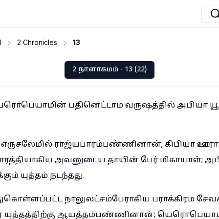
I
2 Chronicles
13
2 நாளாகமம் - 13 (22)
ரொபெயாமின் பதினெட்டாம் வருஷத்தில் அபியா யூ
் எருசலேமில் ராஜ்யபாரம்பண்ணினான்; கிபியா ஊர
ரத்தியாகிய அவனுடைய தாயின் பேர் மிகாயாள்; அபி
ம் யுத்தம் நடந்தது.
ுகொள்ளப்பட்ட நாலுலட்சம்பேராகிய பராக்கிரம சேவ
யுத்தத்திற்கு ஆயத்தம்பண்ணினான்; யெரொபெயாம