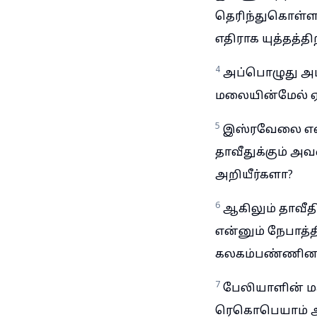
தெரிந்துகொள்ளப
எதிராக யுத்தத்தி
4
அப்பொழுது அபி
மலையின்மேல் ஏ
5
இஸ்ரவேலை என்
தாவீதுக்கும் அவ
அறியீர்களா?
6
ஆகிலும் தாவ
என்னும் நேபாத்த
கலகம்பண்ணினா
7
பேலியாளின் 
ரெகொபெயாம் அவ