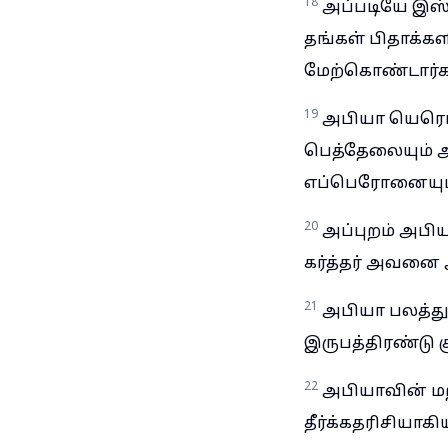
18
அப்படியே இஸ்ர
தங்கள் பிதாக்க
மேற்கொண்டார்க
19
அபியா யெரொப
பெத்தேலையும் 
எப்பெரோனையும் 
20
அப்புறம் அப
கர்த்தர் அவனை
21
அபியா பலத்த
இருபத்திரண்டு 
22
அபியாவின் மற
தீர்க்கதரிசியாகி