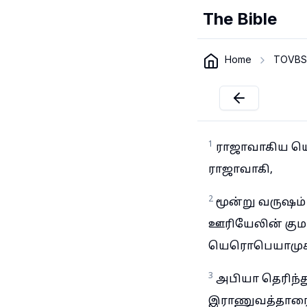
The Bible
Home
TOVBS
1
ராஜாவாகிய யெ
ராஜாவாகி,
2
மூன்று வருஷம
ஊரியேலின் குமா
யெரொபெயாமுக்கு
3
அபியா தெரிந்த
இராணுவத்தாரை 