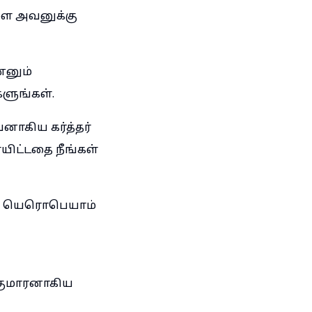
களை அவனுக்கு
்னும்
ளுங்கள்.
ாகிய கர்த்தர்
யிட்டதை நீங்கள்
ன யெரொபெயாம்
குமாரனாகிய