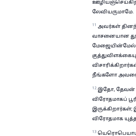
ஊழியஞ்செய்கிற
லேவியருமாமே.
11
அவர்கள் தினந்
வாசனையான தூபத
மேஜையின்மேல் 
குத்துவிளக்கைய
விசாரிக்கிறார்க
நீங்களோ அவரை வ
12
இதோ, தேவன் எ
விரோதமாகப் பூ
இருக்கிறார்கள்;
விரோதமாக யுத்தஞ
13
யெரொபெயாம் 