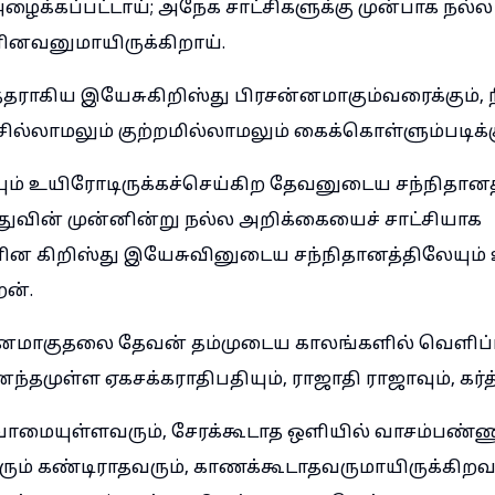
ழைக்கப்பட்டாய்; அநேக சாட்சிகளுக்கு முன்பாக நல்ல
னவனுமாயிருக்கிறாய்.
்தராகிய இயேசுகிறிஸ்து பிரசன்னமாகும்வரைக்கும், ந
்லாமலும் குற்றமில்லாமலும் கைக்கொள்ளும்படிக்க
ம் உயிரோடிருக்கச்செய்கிற தேவனுடைய சந்நிதானத்
துவின் முன்னின்று நல்ல அறிக்கையைச் சாட்சியாக
ன கிறிஸ்து இயேசுவினுடைய சந்நிதானத்திலேயும் 
ன்.
்னமாகுதலை தேவன் தம்முடைய காலங்களில் வெளிப்பட
்தமுள்ள ஏகசக்கராதிபதியும், ராஜாதி ராஜாவும், கர்த்த
வாமையுள்ளவரும், சேரக்கூடாத ஒளியில் வாசம்பண்ண
ும் கண்டிராதவரும், காணக்கூடாதவருமாயிருக்கிறவர