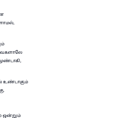
ான
ளாமல்,
ம்
அவைகளாலே
ுண்டாகி,
 உண்டாகும்
ு.
் ஒன்றும்