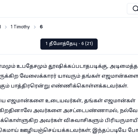
I
1 Timothy
6
1 தீமோத்தேயு - 6 (21)
மும் உபதேசமும் தூஷிக்கப்படாதபடிக்கு, அடிமைத்
்டிருக்கிற வேலைக்காரர் யாவரும் தங்கள் எஜமான்கள
்கும் பாத்திரரென்று எண்ணிக்கொள்ளக்கடவர்கள்.
ிய எஜமான்களை உடையவர்கள், தங்கள் எஜமான்கள்
்கிறதினாலே அவர்களை அசட்டைபண்ணாமல், நல்வ
்கொள்ளுகிற அவர்கள் விசுவாசிகளும் பிரியருமாயிர
ிகமாய் ஊழியஞ்செய்யக்கடவர்கள்; இந்தப்படியே போத