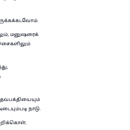
ருக்கக்கடவோம்.
ும், மனுஷரைக்
ச்சைகளிலும்
து,
்
ேவபக்தியையும்
ையும்படி நாடு.
்றிக்கொள்;