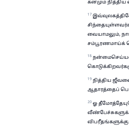
கனமும் நித்திய
17
இவ்வுலகத்தில
சிந்தையுள்ளவர்
வையாமலும், நாம
சம்பூரணமாய்க் 
18
நன்மைசெய்யவு
கொடுக்கிறவர்கள
19
நித்திய ஜீவனை
ஆதாரத்தைப் பொக
20
ஓ தீமோத்தேயுவ
வீண்பேச்சுகளுக
விபரீதங்களுக்கு