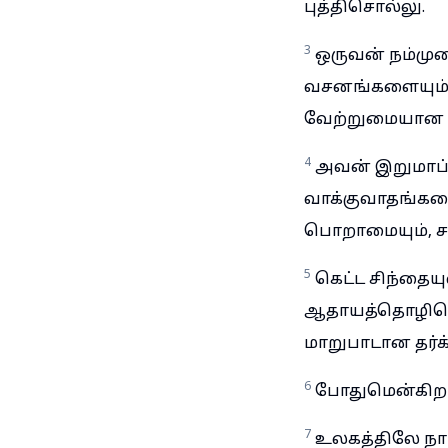
புத்திசொல்லு.
3
ஒருவன் நம்மு
வசனங்களையும்,
வேற்றுமையான 
4
அவன் இறுமாப்ப
வாக்குவாதங்க
பொறாமையும், ச
5
கெட்ட சிந்தைய
ஆதாயத்தொழிலென
மாறுபாடான தர்க்
6
போதுமென்கிற 
7
உலகத்திலே நாம