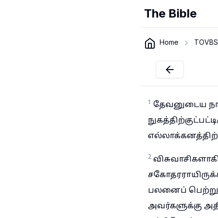
The Bible
Home
TOVBS
1
தேவனுடைய நாம
நுகத்திற்குட்பட
எல்லாக்கனத்திற
2
விசுவாசிகளாக
சகோதரராயிருக
பலனைப் பெற்றுக
அவர்களுக்கு அத