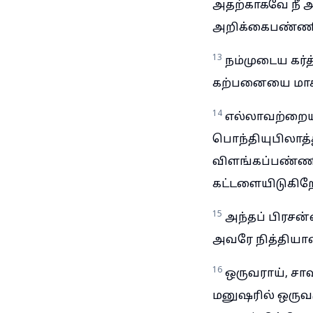
அதற்காகவே நீ அ
அறிக்கைபண்ணி
13
நம்முடைய கர்த
கற்பனையை மாசில
14
எல்லாவற்றையு
பொந்தியுபிலாத்
விளங்கப்பண்ணி
கட்டளையிடுகிறே
15
அந்தப் பிரசன
அவரே நித்தியானந
16
ஒருவராய், சா
மனுஷரில் ஒருவர