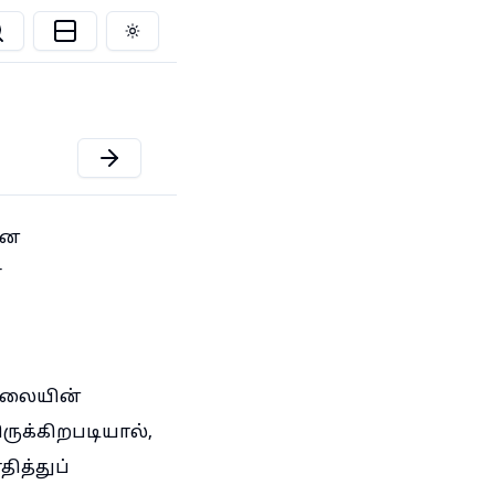
Toggle theme
தன
ை
ேலையின்
ுக்கிறபடியால்,
ித்துப்