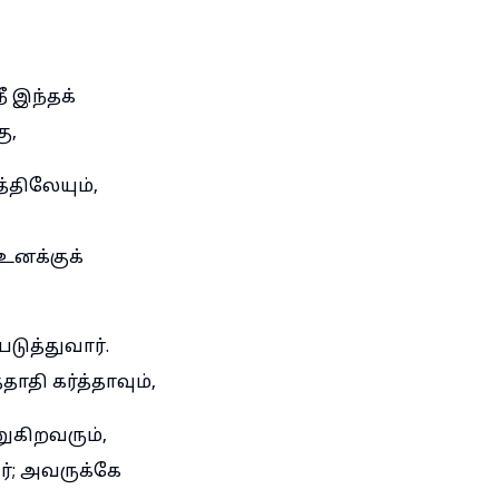
ீ இந்தக்
ு,
திலேயும்,
உனக்குக்
ுத்துவார்.
ாதி கர்த்தாவும்,
ுகிறவரும்,
்; அவருக்கே