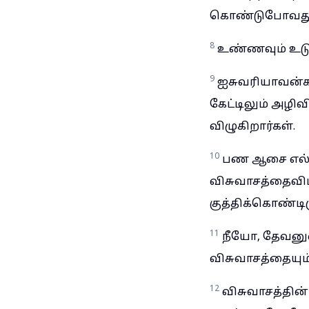
கொண்டுபோவதுமி
8
உண்ணவும் உடுக
9
ஐசுவரியாவன்க
கேட்டிலும் அழி
விழுகிறார்கள்.
10
பண ஆசை எல்லாத
விசுவாசத்தைவி
குத்திக்கொண்டிர
11
நீயோ, தேவனு
விசுவாசத்தையும
12
விசுவாசத்தின