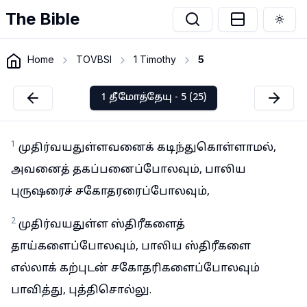
The Bible
Togg
Home
TOVBSI
1 Timothy
5
1 தீமோத்தேயு - 5 (25)
1
முதிர்வயதுள்ளவனைக் கடிந்துகொள்ளாமல்,
அவனைத் தகப்பனைப்போலவும், பாலிய
புருஷரைச் சகோதரரைப்போலவும்,
2
முதிர்வயதுள்ள ஸ்திரீகளைத்
தாய்களைப்போலவும், பாலிய ஸ்திரீகளை
எல்லாக் கற்புடன் சகோதரிகளைப்போலவும்
பாவித்து, புத்திசொல்லு.