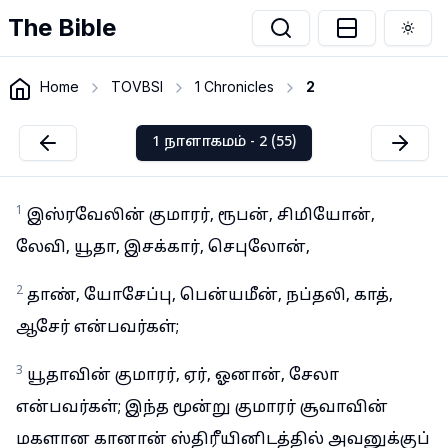
The Bible
Togg
Home
TOVBSI
1 Chronicles
2
1 நாளாகமம் - 2 (55)
1
இஸ்ரவேலின் குமாரர், ரூபன், சிமியோன்,
லேவி, யூதா, இசக்கார், செபுலோன்,
2
தாண், யோசேப்பு, பென்யமீன், நப்தலி, காத்,
ஆசேர் என்பவர்கள்;
3
யூதாவின் குமாரர், ஏர், ஓனான், சேலா
என்பவர்கள்; இந்த மூன்று குமாரர் சூவாவின்
மகளான கானான் ஸ்திரீயினிடத்தில் அவனுக்குப்