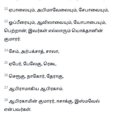
22
ஏபாலையும், அபிமாவேலையும், சேபாவையும்,
23
ஓப்பீரையும், ஆவிலாவையும், யோபாபையும்,
பெற்றான்; இவர்கள் எல்லாரும் யொக்தானின்
குமாரர்.
24
சேம், அர்பக்சாத், சாலா,
25
ஏபேர், பேலேகு, ரெகூ,
26
செரூகு, நாகோர், தேராகு,
27
ஆபிராமாகிய ஆபிரகாம்.
28
ஆபிரகாமின் குமாரர், ஈசாக்கு, இஸ்மவேல்
என்பவர்கள்.