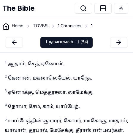
The Bible
Togg
Home
TOVBSI
1 Chronicles
1
1 நாளாகமம் - 1 (54)
1
ஆதாம், சேத், ஏனோஸ்,
2
கேனான், மகலாலெயேல், யாரேத்,
3
ஏனோக்கு, மெத்தூசலா, லாமேக்கு,
4
நோவா, சேம், காம், யாப்பேத்,
5
யாப்பேத்தின் குமாரர், கோமர், மாகோகு, மாதாய்,
யாவான், தூபால், மேசேக்கு, தீராஸ் என்பவர்கள்.