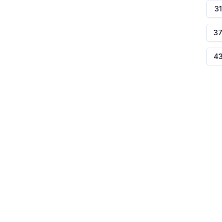
31
3
4