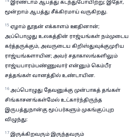
14
இரண்டாம் ஆபத்து கடந்துபோயிற்று; இதோ,
மூன்றாம் ஆபத்து சீக்கிரமாய் வருகிறது.
15
ஏழாம் தூதன் எக்காளம் ஊதினான்;
அப்பொழுது உலகத்தின் ராஜ்யங்கள் நம்முடைய
கர்த்தருக்கும், அவருடைய கிறிஸ்துவுக்குமுரிய
ராஜ்யங்களாயின; அவர் சதாகாலங்களிலும்
ராஜ்யபாரம்பண்ணுவார் என்னும் கெம்பீர
சத்தங்கள் வானத்தில் உண்டாயின.
16
அப்பொழுது தேவனுக்கு முன்பாகத் தங்கள்
சிங்காசனங்கள்மேல் உட்கார்ந்திருந்த
இருபத்துநான்கு மூப்பர்களும் முகங்குப்புற
விழுந்து:
17
இருக்கிறவரும் இருந்தவரும்