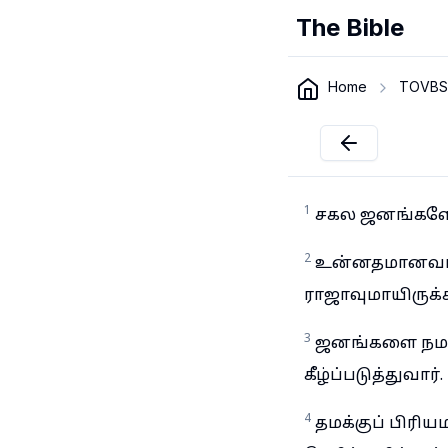
The Bible
Home
TOVBS
1
சகல ஜனங்களே, 
2
உன்னதமானவராகி
ராஜாவுமாயிருக்க
3
ஜனங்களை நமக்க
கீழ்ப்படுத்துவார்.
4
தமக்குப் பிரி