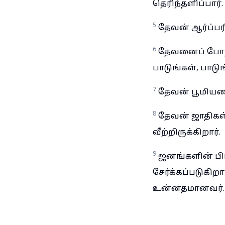
தெரிந்தளிப்பார்.
5
தேவன் ஆர்ப்பரி
6
தேவனைப் போற்ற
பாடுங்கள், பாடுங
7
தேவன் பூமியனை
8
தேவன் ஜாதிகள்
வீற்றிருக்கிறார்.
9
ஜனங்களின் பி
சேர்க்கப்படுகி
உன்னதமானவர்.