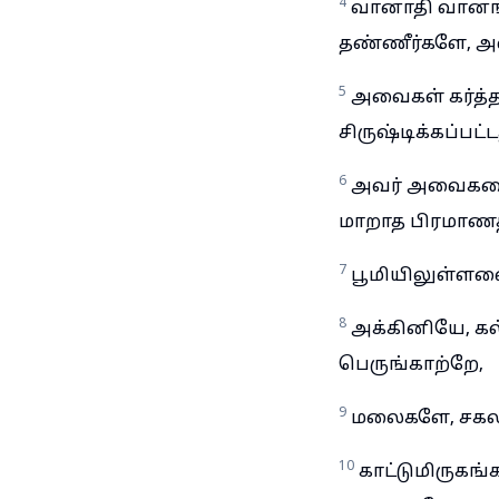
4
வானாதி வானங்
தண்ணீர்களே, அவ
5
அவைகள் கர்த்த
சிருஷ்டிக்கப்பட்ட
6
அவர் அவைகளை 
மாறாத பிரமாணத
7
பூமியிலுள்ளவை
8
அக்கினியே, க
பெருங்காற்றே,
9
மலைகளே, சகல 
10
காட்டுமிருகங