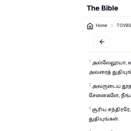
The Bible
Home
TOVBS
1
அல்லேலூயா, வ
அவரைத் துதியுங
2
அவருடைய தூதர்
சேனைகளே, நீங்க
3
சூரிய சந்திரர
துதியுங்கள்.