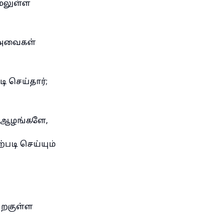
ேலுள்ள
ட அவைகள்
 செய்தார்;
ல ஆழங்களே,
டி செய்யும்
இறகுள்ள