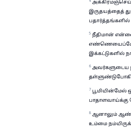
4
அக்கிரமஞ்செய
இருதயத்தைத் து
பதார்த்தங்களில
5
நீதிமான் என்னை
எண்ணெயைப்போலி
இக்கட்டுகளில் 
6
அவர்களுடைய நி
தள்ளுண்டுபோகி
7
பூமியின்மேல் 
பாதாளவாய்க்கு நே
8
ஆனாலும் ஆண்டவ
உம்மை நம்யிருக