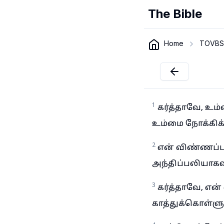
The Bible
Home
TOVBS
1
கர்த்தாவே, உம்
உம்மை நோக்கிக் 
2
என் விண்ணப்பம
அந்திப்பலியாகவு
3
கர்த்தாவே, என
காத்துக்கொள்ளும