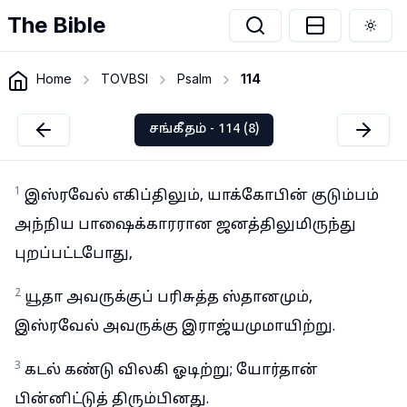
The Bible
Togg
Home
TOVBSI
Psalm
114
சங்கீதம் - 114 (8)
1
இஸ்ரவேல் எகிப்திலும், யாக்கோபின் குடும்பம்
அந்நிய பாஷைக்காரரான ஜனத்திலுமிருந்து
புறப்பட்டபோது,
2
யூதா அவருக்குப் பரிசுத்த ஸ்தானமும்,
இஸ்ரவேல் அவருக்கு இராஜ்யமுமாயிற்று.
3
கடல் கண்டு விலகி ஓடிற்று; யோர்தான்
பின்னிட்டுத் திரும்பினது.