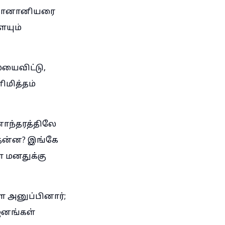
க் கானானியரை
ையும்
ையைவிட்டு,
ிமித்தம்
னாந்தரத்திலே
தென்ன? இங்கே
 மனதுக்கு
ே அனுப்பினார்;
ஜனங்கள்