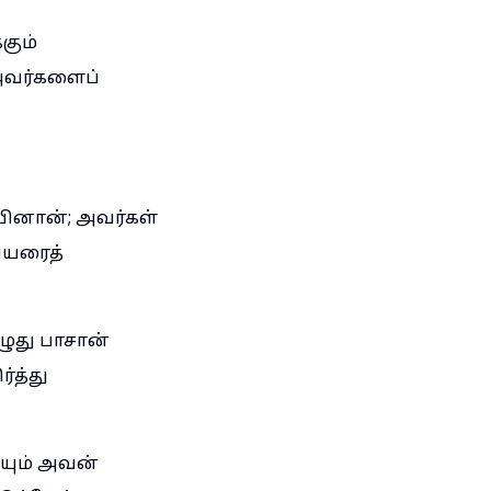
கும்
அவர்களைப்
பினான்; அவர்கள்
ியரைத்
ழுது பாசான்
்த்து
யும் அவன்