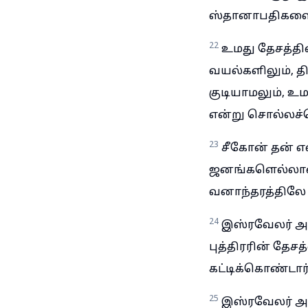
ஸ்தானாபதிகளை 
22
உமது தேசத்தின
வயல்களிலும், த
குடியாமலும், 
என்று சொல்லச்
23
சீகோன் தன் எ
ஜனங்களெல்லாரை
வனாந்தரத்திலே 
24
இஸ்ரவேலர் அ
புத்திரரின் தே
கட்டிக்கொண்டார
25
இஸ்ரவேலர் அந