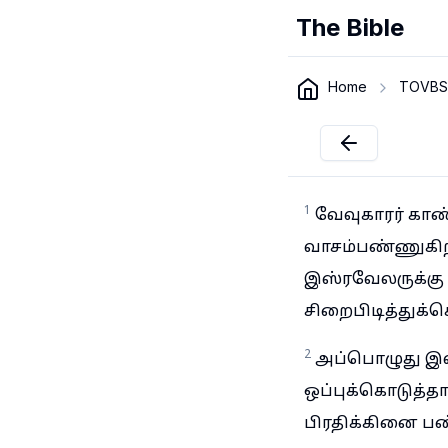
The Bible
Home
TOVBS
1
வேவுகாரர் காண
வாசம்பண்ணுகிற
இஸ்ரவேலருக்கு 
சிறைபிடித்துக
2
அப்பொழுது இஸ்
ஒப்புக்கொடுத்
பிரதிக்கினை ப