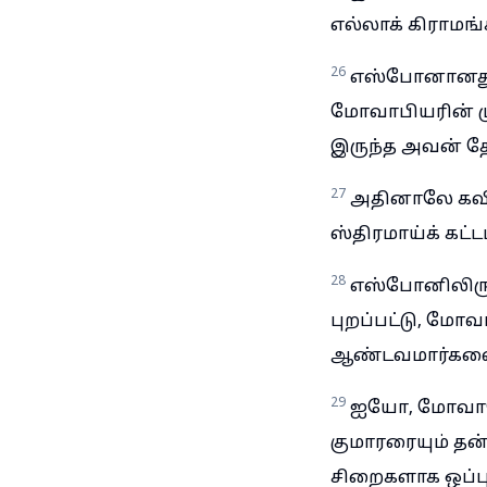
எல்லாக் கிராமங
26
எஸ்போனானது 
மோவாபியரின் மு
இருந்த அவன் த
27
அதினாலே கவிக
ஸ்திரமாய்க் கட்
28
எஸ்போனிலிருந
புறப்பட்டு, ம
ஆண்டவமார்களையு
29
ஐயோ, மோவாபே
குமாரரையும் தன
சிறைகளாக ஒப்பு