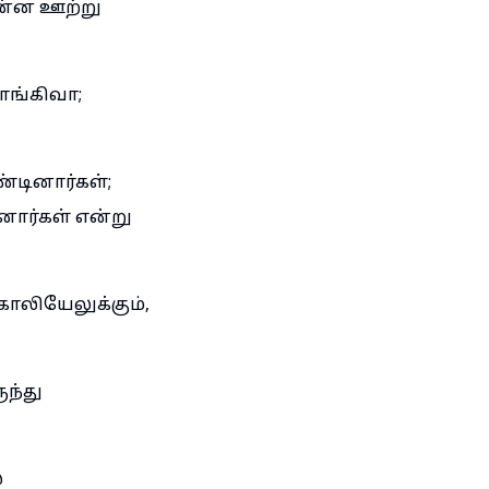
ொன்ன ஊற்று
ொங்கிவா;
டினார்கள்;
ார்கள் என்று
காலியேலுக்கும்,
ந்து
்