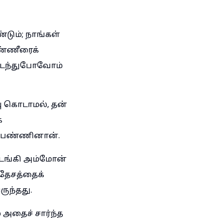
டும்; நாங்கள்
தண்ணீரைக்
 நடந்துபோவோம்
ு கொடாமல், தன்
க
தம்பண்ணினான்.
டங்கி அம்மோன்
 தேசத்தைக்
ுந்தது.
 அதைச் சார்ந்த