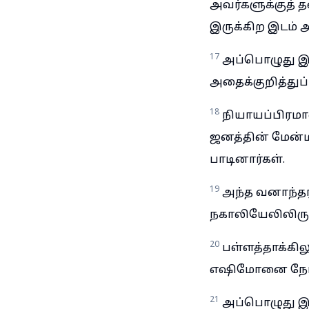
அவர்களுக்குத் 
இருக்கிற இடம் 
17
அப்பொழுது இஸ
அதைக்குறித்துப
18
நியாயப்பிரமா
ஜனத்தின் மேன்
பாடினார்கள்.
19
அந்த வனாந்தரத
நகாலியேலிலிருந்
20
பள்ளத்தாக்கி
எஷிமோனை நோக்கு
21
அப்பொழுது இ