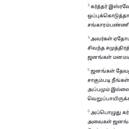
3
கர்த்தர் இஸ்ர
ஒப்புக்கொடுத்த
சங்காரம்பண்ணி, 
4
அவர்கள் ஏதோம் 
சிவந்த சமுத்தி
ஜனங்கள் மனமடி
5
ஜனங்கள் தேவனு
சாகும்படி நீங்
அப்பமும் இல்ல
வெறுப்பாயிருக்க
6
அப்பொழுது கர்
அவைகள் ஜனங்கள