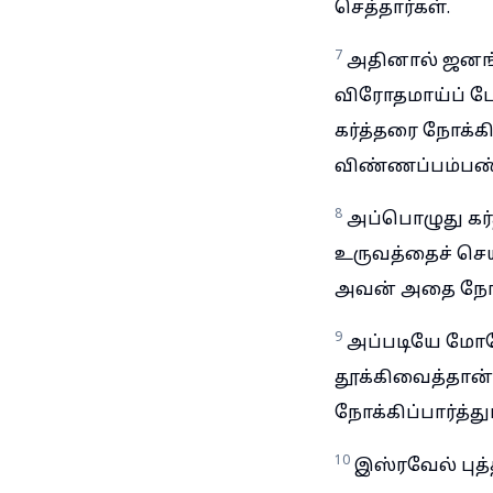
செத்தார்கள்.
7
அதினால் ஜனங்க
விரோதமாய்ப் பே
கர்த்தரை நோக்
விண்ணப்பம்பண
8
அப்பொழுது கர்
உருவத்தைச் செய
அவன் அதை நோக்க
9
அப்படியே மோசே
தூக்கிவைத்தான்
நோக்கிப்பார்த்து
10
இஸ்ரவேல் புத்