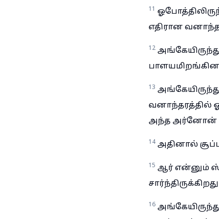
11
ஓபோத்திலிருந
எதிரான வனாந்தர
12
அங்கேயிருந்து
பாளயமிறங்கினா
13
அங்கேயிருந்த
வனாந்தரத்தில் 
அந்த அர்னோன் ம
14
அதினால் சூப்
15
ஆர் என்னும் 
சார்ந்திருக்கிறத
16
அங்கேயிருந்த