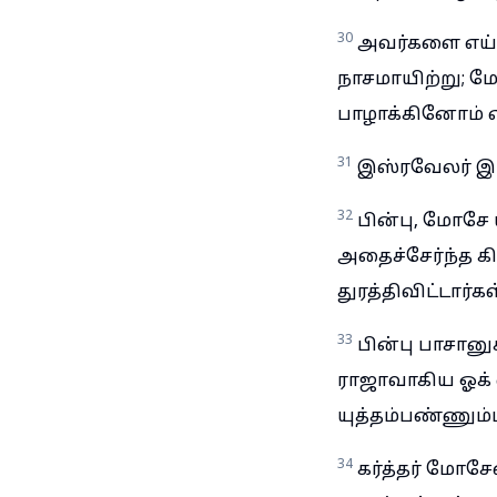
30
அவர்களை எய்த
நாசமாயிற்று; ம
பாழாக்கினோம் எ
31
இஸ்ரவேலர் இப்
32
பின்பு, மோசே
அதைச்சேர்ந்த க
துரத்திவிட்டார்கள
33
பின்பு பாசானு
ராஜாவாகிய ஓக்
யுத்தம்பண்ணும்படி
34
கர்த்தர் மோச