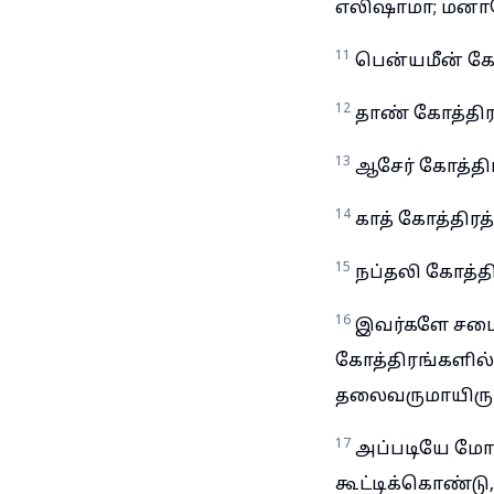
எலிஷாமா; மனாசே
11
பென்யமீன் கோ
12
தாண் கோத்திர
13
ஆசேர் கோத்திர
14
காத் கோத்திரத
15
நப்தலி கோத்தி
16
இவர்களே சபைய
கோத்திரங்களில் 
தலைவருமாயிருப்
17
அப்படியே மோச
கூட்டிக்கொண்டு,