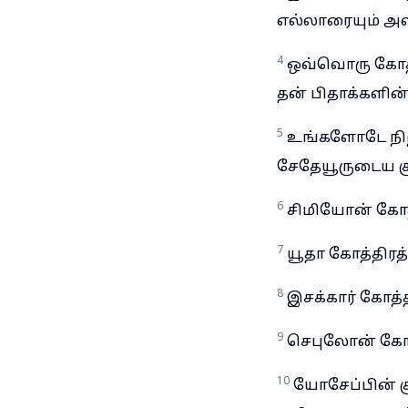
எல்லாரையும் அவ
4
ஒவ்வொரு கோத்
தன் பிதாக்களின
5
உங்களோடே நிற
சேதேயூருடைய கு
6
சிமியோன் கோத்
7
யூதா கோத்திரத
8
இசக்கார் கோத்
9
செபுலோன் கோத்
10
யோசேப்பின் கு