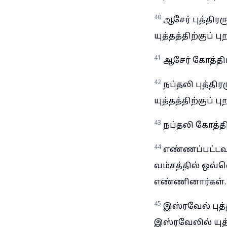
40
ஆசேர் புத்திர
யுத்தத்திற்குப் 
41
ஆசேர் கோத்திர
42
நப்தலி புத்தி
யுத்தத்திற்குப் 
43
நப்தலி கோத்தி
44
எண்ணப்பட்டவ
வம்சத்தில் ஒவ்
எண்ணினார்கள்.
45
இஸ்ரவேல் புத்
இஸ்ரவேலில் யுத்