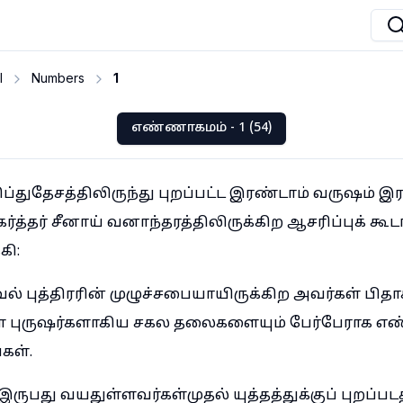
I
Numbers
1
எண்ணாகமம் - 1 (54)
ப்துதேசத்திலிருந்து புறப்பட்ட இரண்டாம் வருஷம் இ
கர்த்தர் சீனாய் வனாந்தரத்திலிருக்கிற ஆசரிப்புக் கூ
ி:
ல் புத்திரரின் முழுச்சபையாயிருக்கிற அவர்கள் பிதா
ள புருஷர்களாகிய சகல தலைகளையும் பேர்பேராக எ
கள்.
பது வயதுள்ளவர்கள்முதல் யுத்தத்துக்குப் புறப்படத