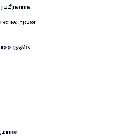
ப்பீர்களாக.
பானாக; அவன்
்திரத்தில்
குமாரன்