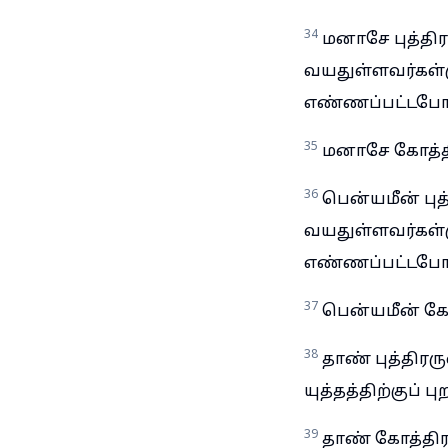
34
மனாசே புத்திர
வயதுள்ளவர்கள்முத
எண்ணப்பட்டபோ
35
மனாசே கோத்திர
36
பென்யமீன் புத
வயதுள்ளவர்கள்முத
எண்ணப்பட்டபோ
37
பென்யமீன் கோத
38
தாண் புத்திரர
யுத்தத்திற்குப் 
39
தாண் கோத்திரத