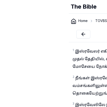
The Bible
Home
TOVBS
1
இஸ்ரவேலர் எகி
முதல் தேதியில், 
மோசேயை நோக்க
2
நீங்கள் இஸ்ரவே
வம்சங்களிலுள்
தொகையேற்றுங்
3
இஸ்ரவேலிலே இரு