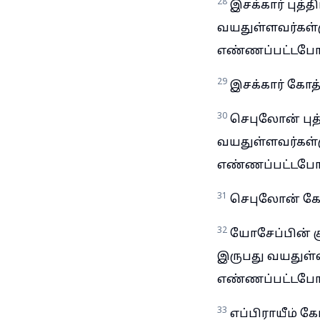
28
இசக்கார் புத்த
வயதுள்ளவர்கள்முத
எண்ணப்பட்டபோ
29
இசக்கார் கோத்
30
செபுலோன் புத்
வயதுள்ளவர்கள்முத
எண்ணப்பட்டபோ
31
செபுலோன் கோத
32
யோசேப்பின் கும
இருபது வயதுள்ளவர
எண்ணப்பட்டபோ
33
எப்பிராயீம் க