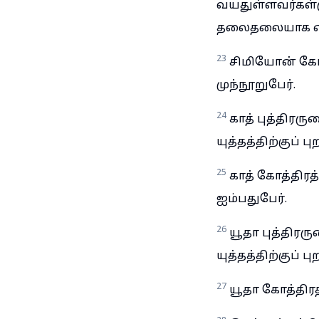
வயதுள்ளவர்கள்முத
தலைதலையாக எ
23
சிமியோன் கோத
முந்நூறுபேர்.
24
காத் புத்திரர
யுத்தத்திற்குப் 
25
காத் கோத்திரத
ஐம்பதுபேர்.
26
யூதா புத்திரர
யுத்தத்திற்குப் 
27
யூதா கோத்திரத