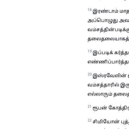
18
இரண்டாம் மாதம
அப்பொழுது அவர்க
வம்சத்தின்படிக்
தலைதலையாகத் தங
19
இப்படிக் கர்த
எண்ணிப்பார்த்த
20
இஸ்ரவேலின் மூ
வம்சத்தாரில் இரு
எல்லாரும் தல
21
ரூபன் கோத்திர
22
சிமியோன் புத்