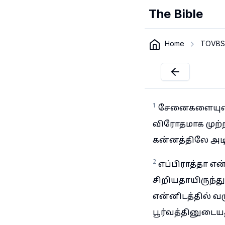
The Bible
Home
TOVBS
1
சேனைகளையுடைய
விரோதமாக முற்
கன்னத்திலே அடிப
2
எப்பிராத்தா எ
சிறியதாயிருந்த
என்னிடத்தில் வ
பூர்வத்தினுடையத