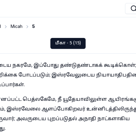
I
Micah
5
மீகா - 5 (15)
 நகரமே, இப்போது தண்டுதண்டாகக் கூடிக்கொள்; 
றிக்கை போடப்படும்; இஸ்ரவேலுடைய நியாயாதிபத
்பார்கள்.
ன்னப்பட்ட பெத்லகேமே, நீ யூதேயாவிலுள்ள ஆயிரங்க
ும், இஸ்ரவேலை ஆளப்போகிறவர் உன்னிடத்திலிருந்து 
ருவார்; அவருடைய புறப்படுதல் அநாதி நாட்களாகிய
ு.