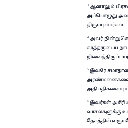
3
ஆனாலும் பிரசவ
அப்பொழுது அவர
திரும்புவார்கள்.
4
அவர் நின்றுக
கர்த்தருடைய நா
நிலைத்திருப்பார
5
இவரே சமாதான 
அரண்மனைகளை மித
அதிபதிகளையும்
6
இவர்கள் அசீரி
வாசல்களுக்கு உட
தேசத்தில் வரும