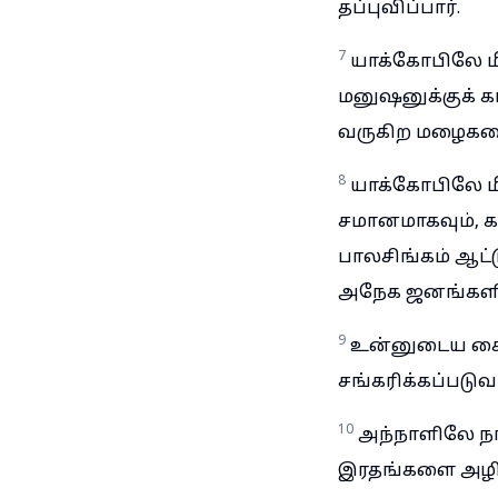
தப்புவிப்பார்.
7
யாக்கோபிலே ம
மனுஷனுக்குக் கா
வருகிற மழைகளை
8
யாக்கோபிலே மீத
சமானமாகவும், கட
பாலசிங்கம் ஆட்
அநேக ஜனங்களின்
9
உன்னுடைய கை 
சங்கரிக்கப்படுவா
10
அந்நாளிலே நா
இரதங்களை அழித