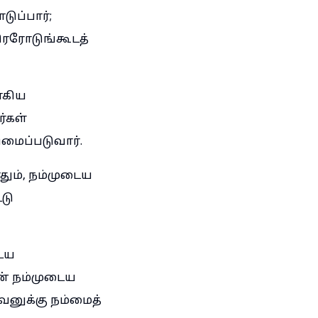
ுப்பார்;
ிரரோடுங்கூடத்
ாகிய
்கள்
ிமைப்படுவார்.
ும், நம்முடைய
டு
டைய
யன் நம்முடைய
வனுக்கு நம்மைத்