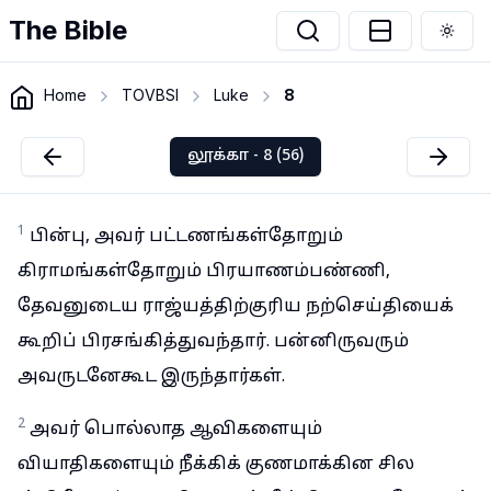
The Bible
Togg
Home
TOVBSI
Luke
8
லூக்கா - 8 (56)
1
பின்பு, அவர் பட்டணங்கள்தோறும்
கிராமங்கள்தோறும் பிரயாணம்பண்ணி,
தேவனுடைய ராஜ்யத்திற்குரிய நற்செய்தியைக்
கூறிப் பிரசங்கித்துவந்தார். பன்னிருவரும்
அவருடனேகூட இருந்தார்கள்.
2
அவர் பொல்லாத ஆவிகளையும்
வியாதிகளையும் நீக்கிக் குணமாக்கின சில