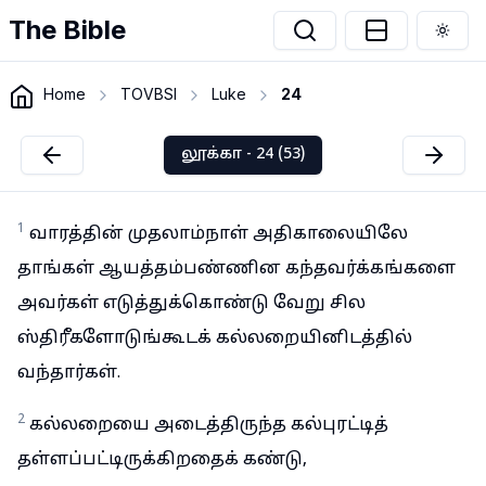
The Bible
Togg
Home
TOVBSI
Luke
24
லூக்கா - 24 (53)
1
வாரத்தின் முதலாம்நாள் அதிகாலையிலே
தாங்கள் ஆயத்தம்பண்ணின கந்தவர்க்கங்களை
அவர்கள் எடுத்துக்கொண்டு வேறு சில
ஸ்திரீகளோடுங்கூடக் கல்லறையினிடத்தில்
வந்தார்கள்.
2
கல்லறையை அடைத்திருந்த கல்புரட்டித்
தள்ளப்பட்டிருக்கிறதைக் கண்டு,