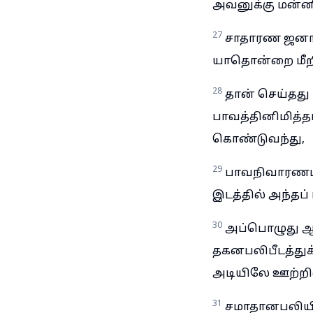
அவனுக்கு மன்னிக
27
சாதாரண ஜனங்
யாதொன்றை மீறி,
28
தான் செய்தது
பாவத்தினிமித்த
கொண்டுவந்து,
29
பாவநிவாரணபல
இடத்தில் அந்த
30
அப்பொழுது ஆச
தகனபலிபீடத்துக்
அடியிலே ஊற்றிவ
31
சமாதானபலியில