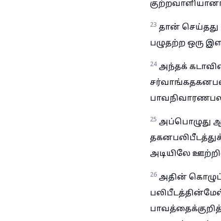
குற்றவாளியானா
23
தான் செய்தது
பழுதற்ற ஒரு இ
24
அந்தக் கடாவி
சர்வாங்கதகனபல
பாவநிவாரணபல
25
அப்பொழுது ஆச
தகனபலிபீடத்துக
அடியிலே ஊற்றிவ
26
அதின் கொழுப
பலிபீடத்தின்ம
பாவத்தைக்குறித