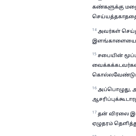
கண்களுக்கு மற
செய்யத்தகாததைச்
14
அவர்கள் செய்
இளங்காளையை ஆசர
15
சபையின் மூப்
வைக்கக்கடவர்கள்
கொல்லவேண்டும
16
அப்பொழுது, அ
ஆசரிப்புக்கூடார
17
தன் விரலை இரத
ஏழுதரம் தெளித்த