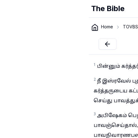
The Bible
Home
TOVBS
1
பின்னும் கர்த
2
நீ இஸ்ரவேல் ப
கர்த்தருடைய க
செய்து பாவத்து
3
அபிஷேகம் பெற்
பாவஞ்செய்தால்
பாவநிவாரணபலிய