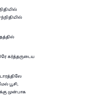
ிதியில்
்நிதியில்
த்தில்
திரே கர்த்தருடைய
ூடாரத்திலே
ேல் பூசி,
்கு முன்பாக