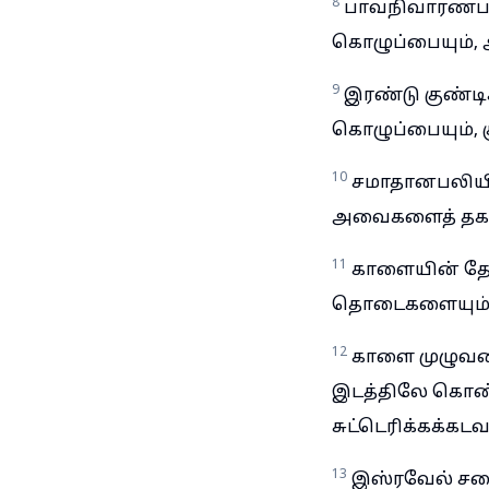
8
பாவநிவாரணபலி
கொழுப்பையும், 
9
இரண்டு குண்டி
கொழுப்பையும், 
10
சமாதானபலியின
அவைகளைத் தகனப
11
காளையின் தோல
தொடைகளையும், 
12
காளை முழுவதைய
இடத்திலே கொண்
சுட்டெரிக்கக்கட
13
இஸ்ரவேல் சபை