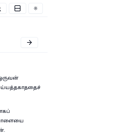
Toggle theme
 ஒருவன்
ய்யத்தகாததைச்
ாகப்
ங்காளையை
்.