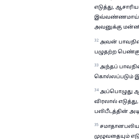
எடுத்து, ஆசாரிய
இவ்வண்ணமாய் அ
அவனுக்கு மன்னிக
32
அவன் பாவநிவ
பழுதற்ற பெண்கு
33
அந்தப் பாவந
கொல்லப்படும் 
34
அப்பொழுது ஆ
விரலால் எடுத்து
பலிபீடத்தின் அட
35
சமாதானபலியான
முழுவதையும் எடு