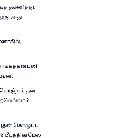
கத் தகனித்து,
ழுது அது
னாகில்,
வாங்கதகனபலி
வன்.
 கொஞ்சம் தன்
த்தமெல்லாம்
அதன் கொழுப்பு
ிபீடத்தின்மேல்