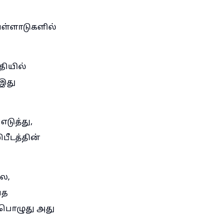
ெள்ளாடுகளில்
தியில்
 இது
டுத்து,
பீடத்தின்
ல,
்த
ப்பொழுது அது