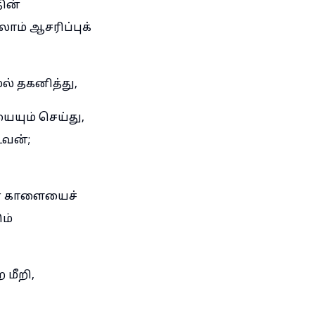
தின்
ாம் ஆசரிப்புக்
ல் தகனித்து,
யும் செய்து,
டவன்;
ின காளையைச்
ம்
மீறி,