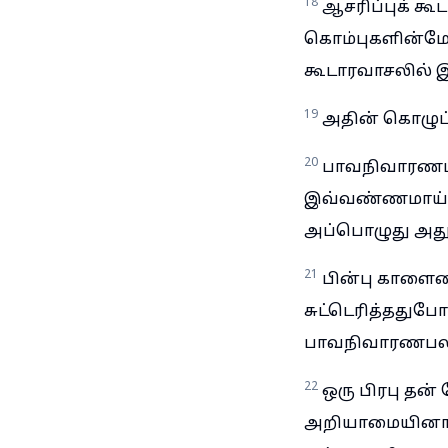
18
ஆசரிப்புக் கூட
கொம்புகளின்மேல்
கூடாரவாசலில் இ
19
அதின் கொழுப்ப
20
பாவநிவாரணபல
இவ்வண்ணமாய் ஆச
அப்பொழுது அது 
21
பின்பு காளைய
சுட்டெரித்ததுபோ
பாவநிவாரணபல
22
ஒரு பிரபு தன
அறியாமையினால் 