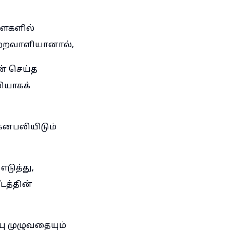
ளைகளில்
ுற்றவாளியானால்,
ன் செய்த
ியாகக்
னபலியிடும்
டுத்து,
டத்தின்
ு முழுவதையும்