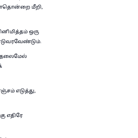
யாதொன்றை மீறி,
னிமித்தம் ஒரு
்டுவரவேண்டும்.
் தலைமேல்
்
சம் எடுத்து,
கு எதிரே