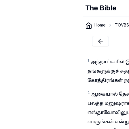
The Bible
Home
TOVBS
1
அந்நாட்களில் 
தங்களுக்குச் சு
கோத்திரங்கள் ந
2
ஆகையால் தேசத்த
பலத்த மனுஷராகி
எஸ்தாவோலிலுமிரு
வாருங்கள் என்ற