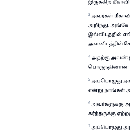
இருக்கிற மீகாவி
3
அவர்கள் மீகா
அறிந்து, அங்கே
இவ்விடத்தில் எ
அவனிடத்தில் கேட
4
அதற்கு அவன்: 
பொருந்தினான்;
5
அப்பொழுது அவ
என்று நாங்கள் அ
6
அவர்களுக்கு 
கர்த்தருக்கு ஏற்
7
அப்பொழுது அந்த