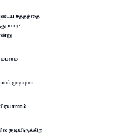
ுடைய சத்தத்தை
ு யார்?
என்று
சம்பளம்
ய் முடியுமா
 பிரயாணம்
ல் குடியிருக்கிற