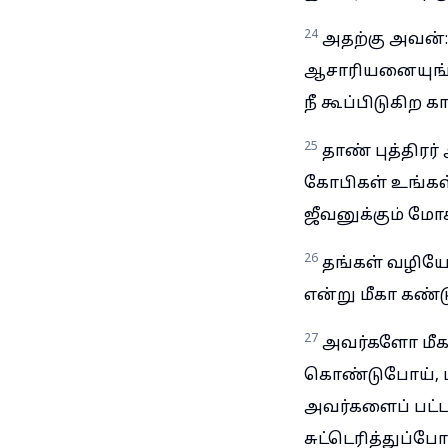
24
அதற்கு அவன்
ஆசாரியனையுங்கூ
நீ கூப்பிடுகிற க
25
தாண் புத்திரர
கோபிகள் உங்கள் 
ஜீவனுக்கும் மோ
26
தங்கள் வழியே
என்று மீகா கண்டு
27
அவர்களோ மீ
கொண்டுபோய், பய
அவர்களைப் பட்ட
சுட்டெரித்துப்போட