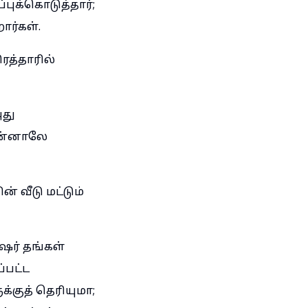
புக்கொடுத்தார்;
ார்கள்.
த்தாரில்
அது
பின்னாலே
் வீடு மட்டும்
ஷர் தங்கள்
்பட்ட
க்குத் தெரியுமா;