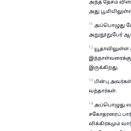
அந்த தேசம் விஸ
அது பூமியிலுள்
11
அப்பொழுது சோ
அறுநூறுபேர் ஆய
12
யூதாவிலுள்ள 
இந்நாள்வரைக்கும
இருக்கிறது.
13
பின்பு அவர்கள்
வந்தார்கள்.
14
அப்பொழுது லா
சகோதரரைப் பார்த
விக்கிரகமும் வார