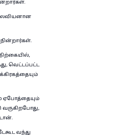
்றார்கள்.
கிற லேவியனான
ின்றார்கள்.
ிற்கையில்,
ு, வெட்டப்பட்ட
க்கிரகத்தையும்
ும் ஏபோத்தையும்
டு வருகிறபோது,
டான்.
டேகூட வந்து