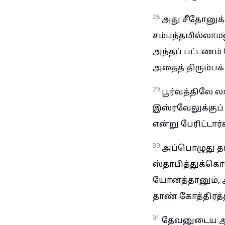
28
அது சீதோனுக்
சம்பந்தமில்லாமல
அந்தப் பட்டணம் 
அதைத் திரும்பக் 
29
பூர்வத்திலே ல
இஸ்ரவேலுக்குப்
என்று பேரிட்டார்
30
அப்பொழுது தாண
ஸ்தாபித்துக்க
யோனத்தானும், அவ
தாண் கோத்திரத்த
31
தேவனுடைய ஆல