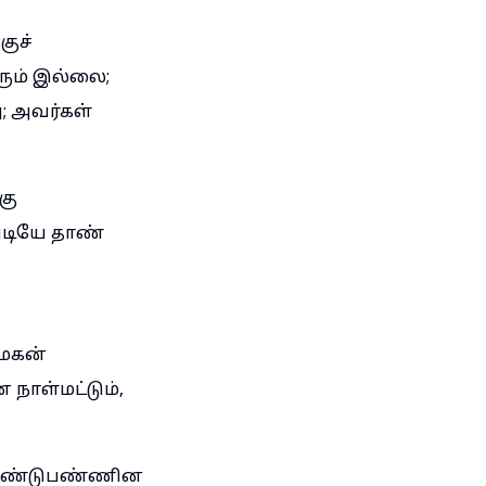
ுச்
ரும் இல்லை;
ு; அவர்கள்
கு
படியே தாண்
 மகன்
நாள்மட்டும்,
ா உண்டுபண்ணின