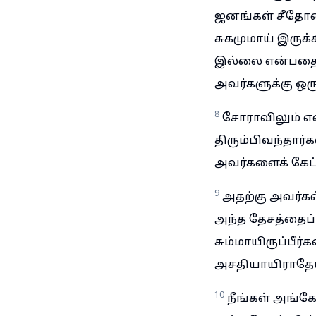
ஜனங்கள் சீதோன
சுகமுமாய் இருக
இல்லை என்பதையு
அவர்களுக்கு ஒ
8
சோராவிலும் எஸ
திரும்பிவந்தார்
அவர்களைக் கேட்ட
9
அதற்கு அவர்கள
அந்த தேசத்தைப் 
சும்மாயிருப்பீர
அசதியாயிராதேய
10
நீங்கள் அங்கே