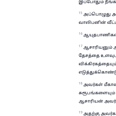
இப்போதும் நீங்
15
அப்பொழுது அவ்
வாலிபனின் வீட்ட
16
ஆயுதபாணிகளாக
17
ஆசாரியனும் 
தேசத்தை உளவுபார
விக்கிரகத்தையும
எடுத்துக்கொண்டு
18
அவர்கள் மீகாவி
சுரூபங்களையும் 
ஆசாரியன் அவர்கள
19
அதற்கு அவர்க