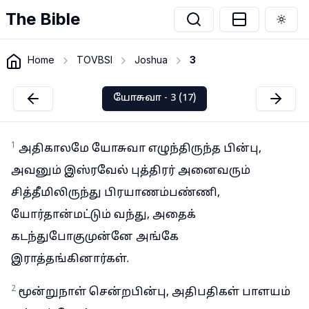
The Bible
Togg
Home
TOVBSI
Joshua
3
யோசுவா - 3 (17)
1
அதிகாலமே யோசுவா எழுந்திருந்த பின்பு,
அவனும் இஸ்ரவேல் புத்திரர் அனைவரும்
சித்தீமிலிருந்து பிரயாணம்பண்ணி,
யோர்தான்மட்டும் வந்து, அதைக்
கடந்துபோகுமுன்னே அங்கே
இராத்தங்கினார்கள்.
2
மூன்றுநாள் சென்றபின்பு, அதிபதிகள் பாளயம்