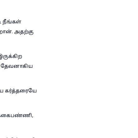
நீங்கள்
றான். அதற்கு
இருக்கிற
் தேவனாகிய
 கர்த்தரையே
க்கைபண்ணி,