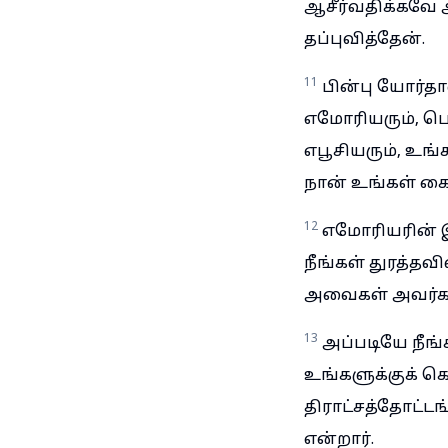
ஆசீர்வதிக்கவே 
தப்புவித்தேன்.
11
பின்பு யோர்தா
எமோரியரும், பெர
எபூசியரும், உங
நான் உங்கள் கை
12
எமோரியரின் இ
நீங்கள் துரத்த
அவைகள் அவர்களை
13
அப்படியே நீங்
உங்களுக்குக் கொ
திராட்சத்தோட்டங
என்றார்.