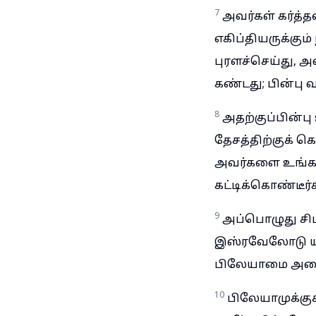
7
அவர்கள் கர்த்த
எகிப்தியருக்கு
புரளச்செய்து, 
கண்டது; பின்பு 
8
அதற்குப்பின்ப
தேசத்திற்குக் 
அவர்களை உங்கள்
கட்டிக்கொண்டீர்
9
அப்பொழுது சிப
இஸ்ரவேலோடு யு
பிலேயாமை அழை
10
பிலேயாமுக்கு