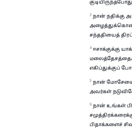
குடியிருந்தபோத
3
நான் நதிக்கு 
அழைத்துக்கொண்
சந்ததியைத் திரட
4
ஈசாக்குக்கு யா
மலைத்தேசத்தைச்
எகிப்துக்குப் போ
5
நான் மோசேயைய
அவர்கள் நடுவில
6
நான் உங்கள் ப
சமுத்திரக்கரைக்
பிதாக்களைச் சிவந