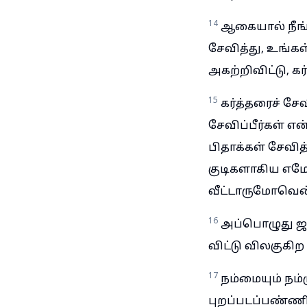
14
ஆகையால் நீங்க
சேவித்து, உங்கள
அகற்றிவிட்டு, கர
15
கர்த்தரைச் சே
சேவிப்பீர்கள் எ
பிதாக்கள் சேவி
குடிகளாகிய எமோ
வீட்டாருமோவென்
16
அப்பொழுது ஜன
விட்டு விலகுகிற
17
நம்மையும் நம்
புறப்படப்பண்ண