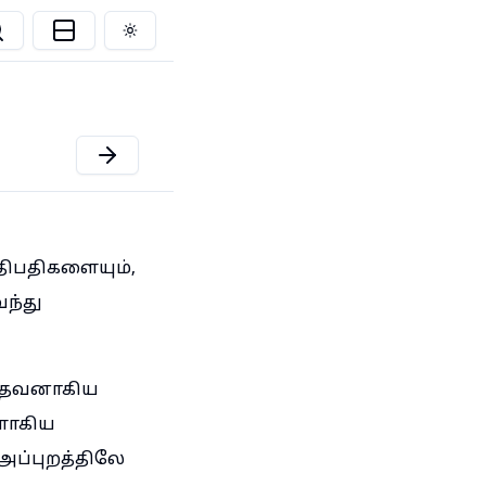
Toggle theme
திபதிகளையும்,
ந்து
 தேவனாகிய
களாகிய
அப்புறத்திலே