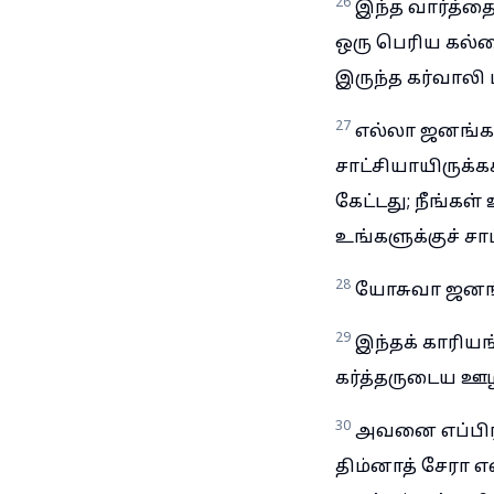
26
இந்த வார்த்
ஒரு பெரிய கல்ல
இருந்த கர்வாலி மர
27
எல்லா ஜனங்கள
சாட்சியாயிருக்
கேட்டது; நீங்க
உங்களுக்குச் சா
28
யோசுவா ஜனங்க
29
இந்தக் காரிய
கர்த்தருடைய ஊ
30
அவனை எப்பிரா
திம்னாத் சேரா 