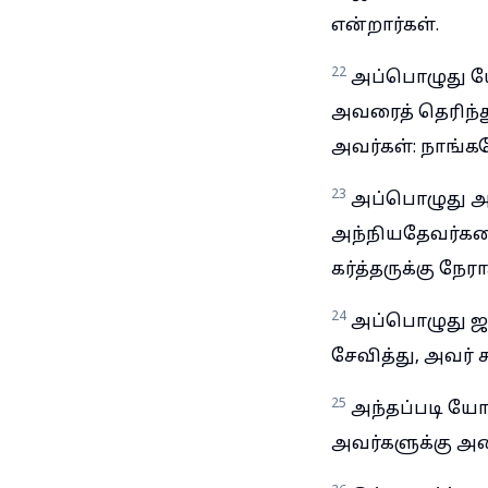
என்றார்கள்.
22
அப்பொழுது யோ
அவரைத் தெரிந்த
அவர்கள்: நாங்கள
23
அப்பொழுது அவ
அந்நியதேவர்கள
கர்த்தருக்கு நேர
24
அப்பொழுது ஜ
சேவித்து, அவர் ச
25
அந்தப்படி ய
அவர்களுக்கு அத