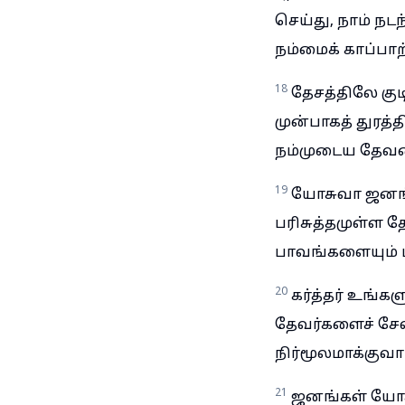
செய்து, நாம் நட
நம்மைக் காப்பா
18
தேசத்திலே கு
முன்பாகத் துரத
நம்முடைய தேவன்
19
யோசுவா ஜனங்கள
பரிசுத்தமுள்ள த
பாவங்களையும் 
20
கர்த்தர் உங்கள
தேவர்களைச் சேவி
நிர்மூலமாக்குவா
21
ஜனங்கள் யோசு