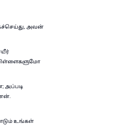
ச்செய்து, அவன்
யீர்
் பிள்ளைகளுமோ
; அப்படி
ேன்.
ோடும் உங்கள்