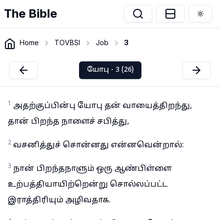
The Bible
Togg
Home
TOVBSI
Job
3
யோபு - 3 (26)
1
அதற்குப்பின்பு யோபு தன் வாயைத்திறந்து,
தான் பிறந்த நாளைச் சபித்து,
2
வசனித்துச் சொன்னது என்னவென்றால்:
3
நான் பிறந்தநாளும் ஒரு ஆண்பிள்ளை
உற்பத்தியாயிற்றென்று சொல்லப்பட்ட
இராத்திரியும் அழிவதாக.